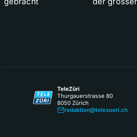
gebracht
der grosse
TeleZüri
Thurgauerstrasse 80
8050 Zürich
redaktion@telezueri.ch