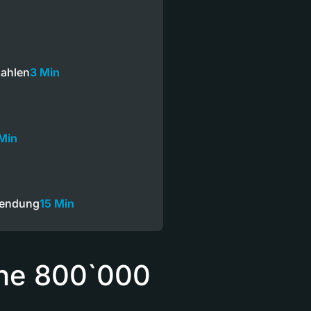
zahlen
3 Min
 Min
Sendung
15 Min
ine 800`000