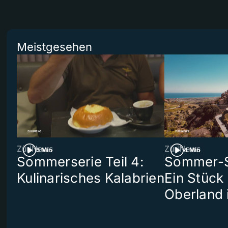
Meistgesehen
ZüriNews
ZüriNews
5 Min
4 Min
Sommerserie Teil 4:
Sommer-Se
Kulinarisches Kalabrien
Ein Stück
Oberland 