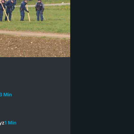
3 Min
yz
1 Min