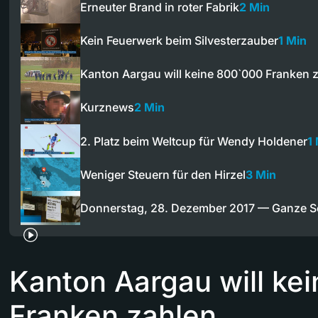
Erneuter Brand in roter Fabrik
2 Min
Kein Feuerwerk beim Silvesterzauber
1 Min
Kanton Aargau will keine 800`000 Franken 
Kurznews
2 Min
2. Platz beim Weltcup für Wendy Holdener
1
Weniger Steuern für den Hirzel
3 Min
Donnerstag, 28. Dezember 2017 — Ganze 
Kanton Aargau will ke
Franken zahlen