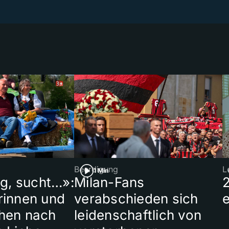
Beerdigung
L
1 Min
ig, sucht…»:
Milan-Fans
rinnen und
verabschieden sich
hen nach
leidenschaftlich von