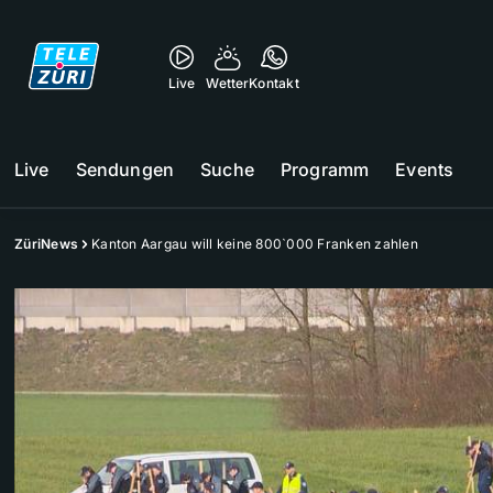
Live
Wetter
Kontakt
Live
Sendungen
Suche
Programm
Events
ZüriNews
Kanton Aargau will keine 800`000 Franken zahlen