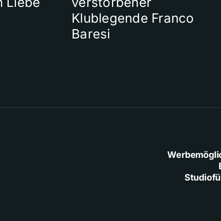
n Liebe
verstorbener
Klublegende Franco
Baresi
Werbemögli
Studiof