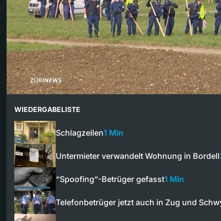
WIEDERGABELISTE
Schlagzeilen
1 Min
Untermieter verwandelt Wohnung in Bordell
“Spoofing“-Betrüger gefasst
1 Min
Telefonbetrüger jetzt auch in Zug und Schw