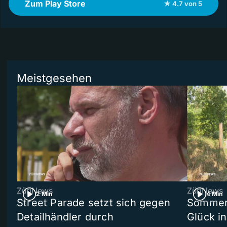
Zum Play Store
★ 4.7 von 5
Meistgesehen
ZüriNews
ZüriNews
2 Min
4 Min
Street Parade setzt sich gegen
Sommers
Detailhändler durch
Glück i