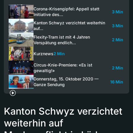
Corona-Krisengipfel: Appell statt
3 Min
Initiative des…
Kanton Schwyz verzichtet weiterhin
3 Min
auf…
Flexity-Tram ist mit 4 Jahren
2 Min
Verspätung endlich…
Kurznews
2 Min
Circus-Knie-Premiere: «Es ist
2 Min
gewaltig!»
Donnerstag, 15. Oktober 2020 —
16 Min
Ganze Sendung
Kanton Schwyz verzichtet
weiterhin auf