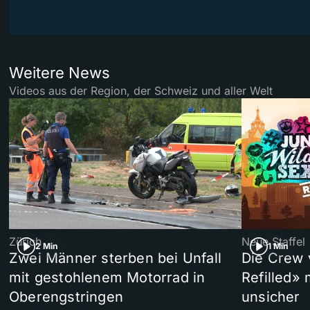
Weitere News
Videos aus der Region, der Schweiz und aller Welt
Zürich
Neue Staffel
2 Min
1 Min
Zwei Männer sterben bei Unfall
Die Crew 
mit gestohlenem Motorrad in
Refilled»
Oberengstringen
unsicher