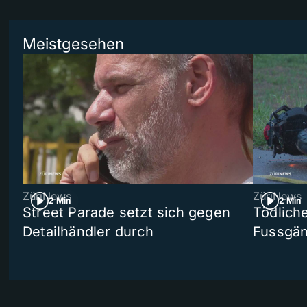
Meistgesehen
ZüriNews
ZüriNews
2 Min
2 Min
Street Parade setzt sich gegen
Tödlich
Detailhändler durch
Fussgän