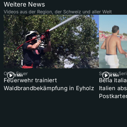
Weitere News
Videos aus der Region, der Schweiz und aller Welt
Ohne Feuer
Sommer-Seri
1 Min
4 Min
Feuerwehr trainiert
Bella Ital
Waldbrandbekämpfung in Eyholz
Italien ab
Postkarte