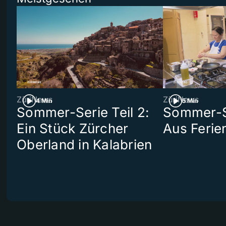
ZüriNews
ZüriNews
4 Min
5 Min
Sommer-Serie Teil 2:
Sommer-Se
Ein Stück Zürcher
Aus Ferie
Oberland in Kalabrien