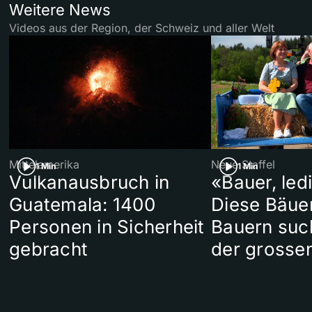
Weitere News
Videos aus der Region, der Schweiz und aller Welt
Mittelamerika
Neue Staffel
1 Min
1 Min
Vulkanausbruch in
«Bauer, led
Guatemala: 1400
Diese Bäue
Personen in Sicherheit
Bauern suc
gebracht
der grosse