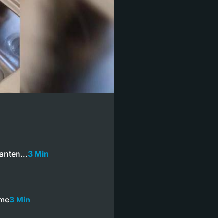
ikanten…
3 Min
rme
3 Min