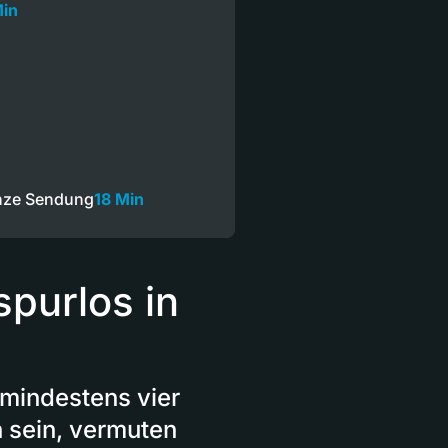
Min
nze Sendung
18 Min
purlos in
mindestens vier
n sein, vermuten