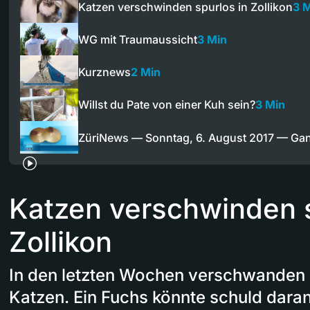
Katzen verschwinden spurlos in Zollikon
3 
WG mit Traumaussicht
3 Min
Kurznews
2 Min
Willst du Pate von einer Kuh sein?
3 Min
ZüriNews — Sonntag, 6. August 2017 — Ga
Katzen verschwinden s
Zollikon
In den letzten Wochen verschwanden 
Katzen. Ein Fuchs könnte schuld dara