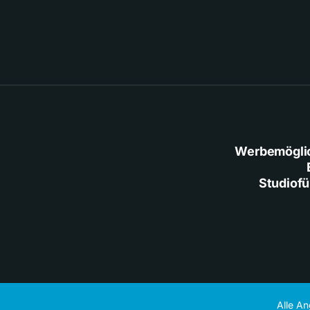
Werbemögli
Studiof
Alle A