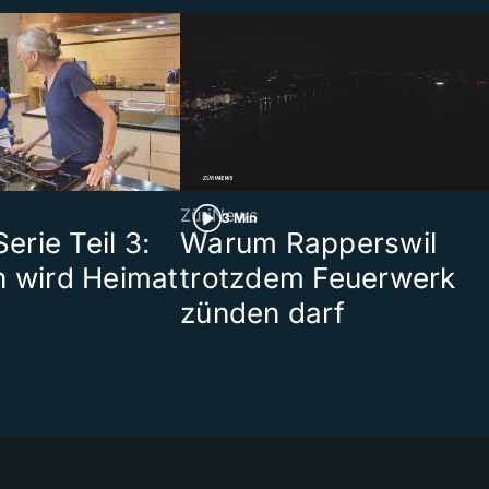
ZüriNews
3 Min
rie Teil 3:
Warum Rapperswil
n wird Heimat
trotzdem Feuerwerk
zünden darf