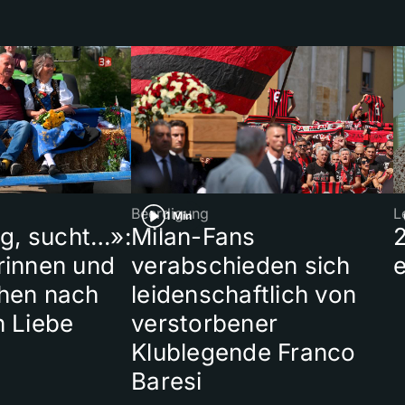
Beerdigung
L
1 Min
ig, sucht…»:
Milan-Fans
rinnen und
verabschieden sich
hen nach
leidenschaftlich von
n Liebe
verstorbener
Klublegende Franco
Baresi