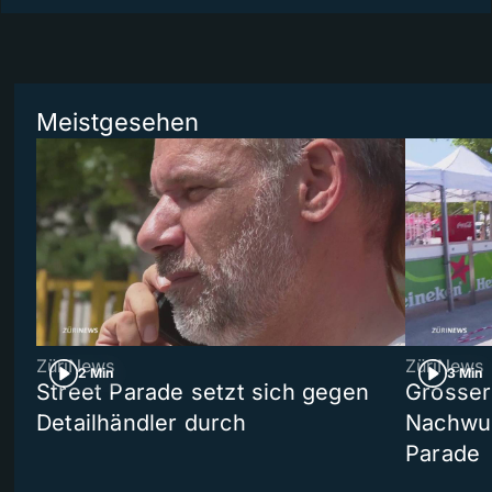
Meistgesehen
ZüriNews
ZüriNews
2 Min
3 Min
Street Parade setzt sich gegen
Grosser 
Detailhändler durch
Nachwuc
Parade