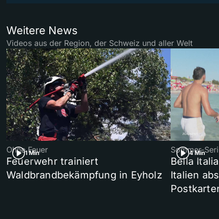
Weitere News
Videos aus der Region, der Schweiz und aller Welt
Ohne Feuer
Sommer-Seri
1 Min
4 Min
Feuerwehr trainiert
Bella Ital
Waldbrandbekämpfung in Eyholz
Italien ab
Postkarte