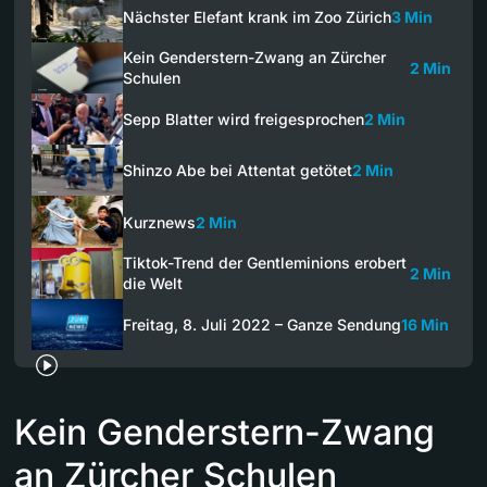
Nächster Elefant krank im Zoo Zürich
3 Min
Kein Genderstern-Zwang an Zürcher
2 Min
Schulen
Sepp Blatter wird freigesprochen
2 Min
Shinzo Abe bei Attentat getötet
2 Min
Kurznews
2 Min
Tiktok-Trend der Gentleminions erobert
2 Min
die Welt
Freitag, 8. Juli 2022 – Ganze Sendung
16 Min
Kein Genderstern-Zwang
an Zürcher Schulen