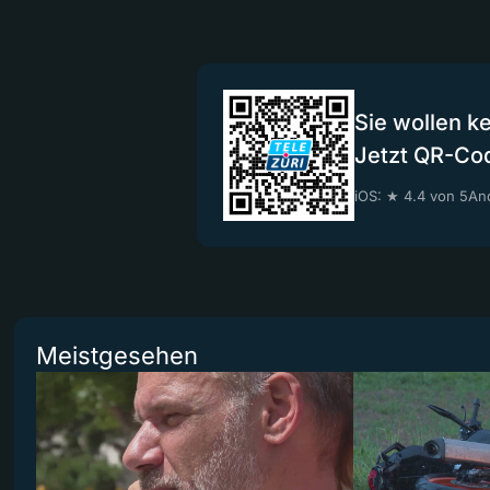
Sie wollen k
Jetzt QR-Co
iOS: ★ 4.4 von 5
And
Meistgesehen