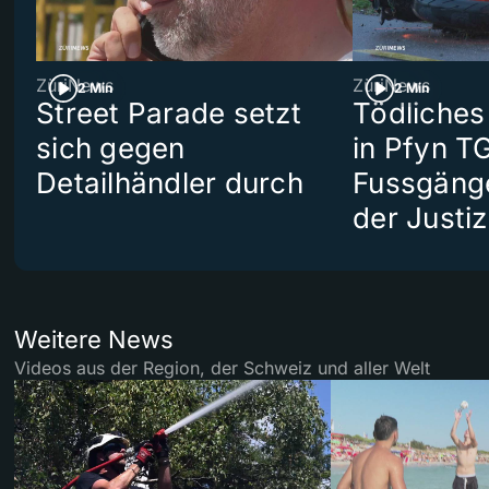
ZüriNews
ZüriNews
2 Min
2 Min
Street Parade setzt
Tödliches
sich gegen
in Pfyn TG
Detailhändler durch
Fussgäng
der Justiz
Weitere News
Videos aus der Region, der Schweiz und aller Welt