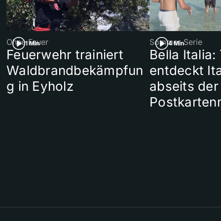
Ohne Feuer
Sommer-Serie
1 Min
4 Min
Feuerwehr trainiert
Bella Italia:
Waldbrandbekämpfun
entdeckt Ita
g in Eyholz
abseits der
Postkarten