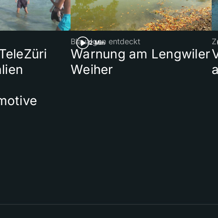
Blaualgen entdeckt
Z
2 Min
 TeleZüri
Warnung am Lengwiler
lien
Weiher
a
motive