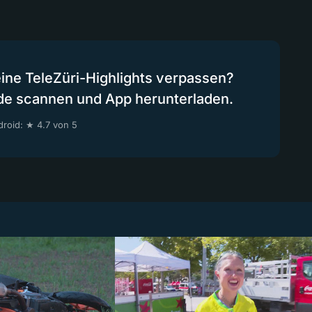
eine TeleZüri-Highlights verpassen?
de scannen und App herunterladen.
roid: ★ 4.7 von 5