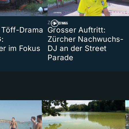
ZüriNews
3 Min
 Töff-Drama
Grosser Auftritt:
:
Zürcher Nachwuchs-
er im Fokus
DJ an der Street
Parade