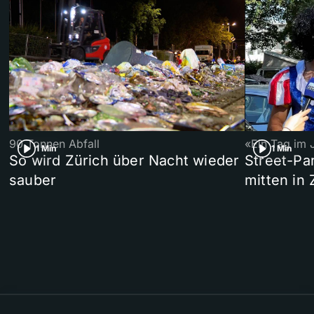
90 Tonnen Abfall
«Ein Tag im 
1 Min
1 Min
So wird Zürich über Nacht wieder
Street-P
sauber
mitten in 