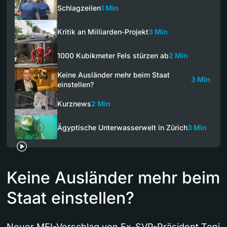
Schlagzeilen
1 Min
Kritik an Milliarden-Projekt
3 Min
1000 Kubikmeter Fels stürzen ab
2 Min
Keine Ausländer mehr beim Staat
3 Min
einstellen?
Kurznews
2 Min
Ägyptische Unterwasserwelt in Zürich
3 Min
Keine Ausländer mehr beim
Staat einstellen?
Neuer MEI-Vorschlag von Ex-SVP-Präsident Toni