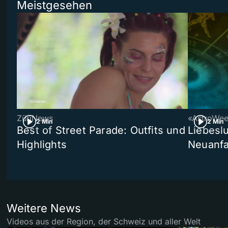
Meistgesehen
ZüriNews
«AstroWe
2 Min
2 Min
Best of Street Parade: Outfits und
Liebeslu
Highlights
Neuanf
Weitere News
Videos aus der Region, der Schweiz und aller Welt