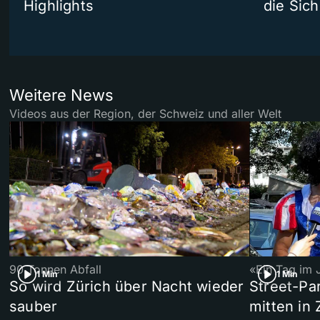
Highlights
die Sich
Weitere News
Videos aus der Region, der Schweiz und aller Welt
90 Tonnen Abfall
«Ein Tag im 
1 Min
1 Min
So wird Zürich über Nacht wieder
Street-P
sauber
mitten in 