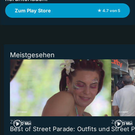
Zum Play Store
★ 4.7 von 5
Meistgesehen
ZüriNews
ZüriNews
2 Min
3 Min
Best of Street Parade: Outfits und
Street 