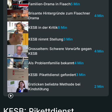
Familien-Drama in Flaach
5 Min
Brisante Hintergründe zum Flaachner
4 Min
Drama
KESB in der Kritik
6 Min
KESB nimmt Stellung
3 Min
Grosseltern: Schwere Vorwürfe gegen
4 Min
KESB
Als Problemfamilie bekannt
4 Min
KESB: Pikettdienst gefordert
3 Min
Ersticken beliebte Methode bei
2 Min
Kindstötung
KESB: Pikettdienst