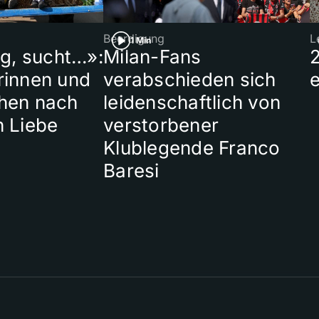
Beerdigung
L
1 Min
ig, sucht…»:
Milan-Fans
rinnen und
verabschieden sich
hen nach
leidenschaftlich von
n Liebe
verstorbener
Klublegende Franco
Baresi