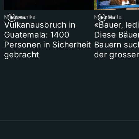
Mittelamerika
Neue Staffel
1 Min
1 Min
Vulkanausbruch in
«Bauer, led
Guatemala: 1400
Diese Bäue
Personen in Sicherheit
Bauern suc
gebracht
der grosse