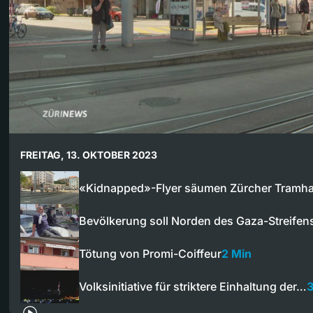
FREITAG, 13. OKTOBER 2023
«Kidnapped»-Flyer säumen Zürcher Tramhal
Bevölkerung soll Norden des Gaza-Streife
Tötung von Promi-Coiffeur
2 Min
Volksinitiative für striktere Einhaltung der…
3