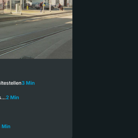
testellen
3 Min
ns…
2 Min
 Min