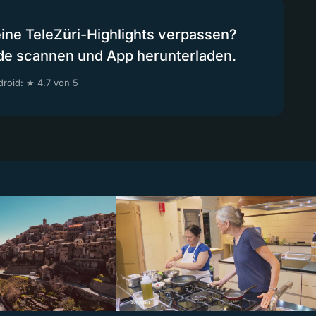
eine TeleZüri-Highlights verpassen?
de scannen und App herunterladen.
roid: ★ 4.7 von 5