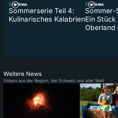
ZüriNews
ZüriNews
5 Min
4 Min
Sommerserie Teil 4:
Sommer-Se
Kulinarisches Kalabrien
Ein Stück
Oberland 
Weitere News
Videos aus der Region, der Schweiz und aller Welt