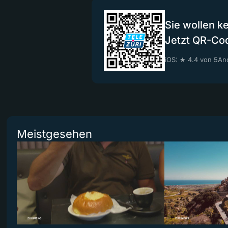
Sie wollen k
Jetzt QR-Co
iOS: ★ 4.4 von 5
And
Meistgesehen