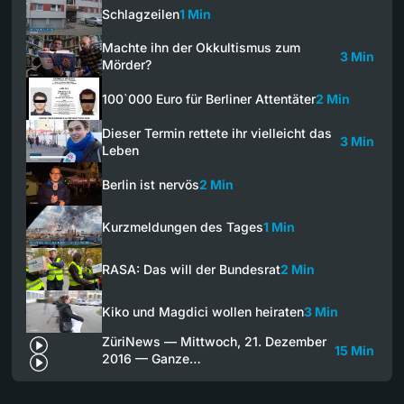
Schlagzeilen
1 Min
Machte ihn der Okkultismus zum
3 Min
Mörder?
100`000 Euro für Berliner Attentäter
2 Min
Dieser Termin rettete ihr vielleicht das
3 Min
Leben
Berlin ist nervös
2 Min
Kurzmeldungen des Tages
1 Min
RASA: Das will der Bundesrat
2 Min
Kiko und Magdici wollen heiraten
3 Min
ZüriNews — Mittwoch, 21. Dezember
15 Min
2016 — Ganze…