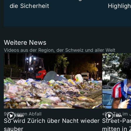
die Sicherheit
Highligh
Weitere News
Videos aus der Region, der Schweiz und aller Welt
90 Tonnen Abfall
«Ein Tag im 
1 Min
1 Min
So wird Zürich über Nacht wieder
Street-P
sauber
mitten in 