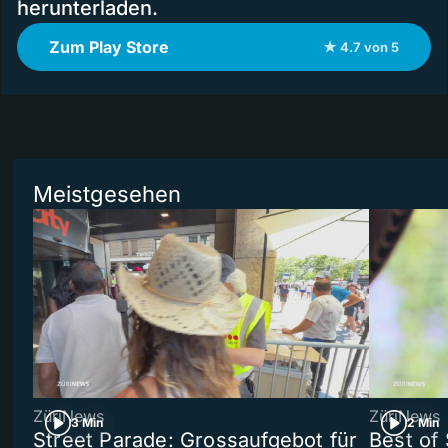
herunterladen.
Zum Play Store
★ 4.7 von 5
Meistgesehen
ZüriNews
ZüriNews
3 Min
2 Min
Street Parade: Grossaufgebot für
Best of 