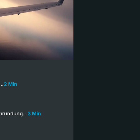
n…
2 Min
tumrundung…
3 Min