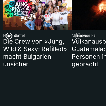
Neue Staffel
Mittelamerika
1 Min
1 Min
Die Crew von «Jung,
Vulkanausb
Wild & Sexy: Refilled»
Guatemala:
macht Bulgarien
Personen in
unsicher
gebracht