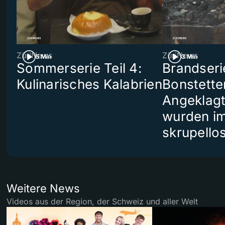
ZüriNews
ZüriNews
5 Min
3 Min
Sommerserie Teil 4:
Brandseri
Kulinarisches Kalabrien
Bonstette
Angeklag
wurden i
skrupello
Weitere News
Videos aus der Region, der Schweiz und aller Welt