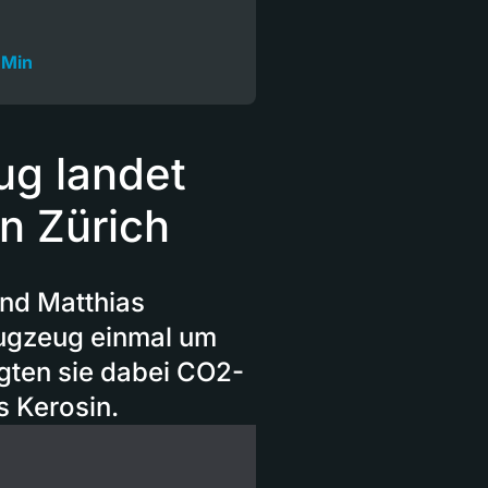
 Min
ug landet
n Zürich
und Matthias
lugzeug einmal um
egten sie dabei CO2-
s Kerosin.