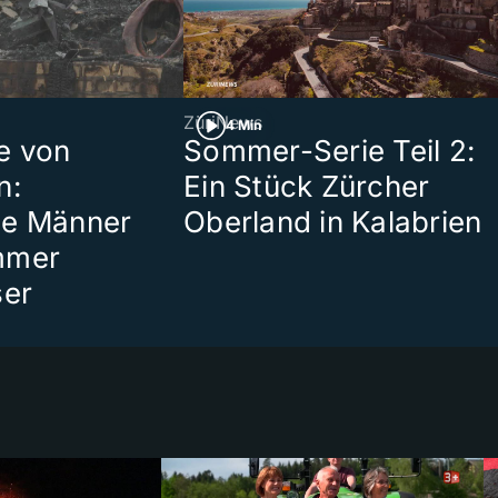
ZüriNews
4 Min
e von
Sommer-Serie Teil 2:
n:
Ein Stück Zürcher
te Männer
Oberland in Kalabrien
mmer
ser