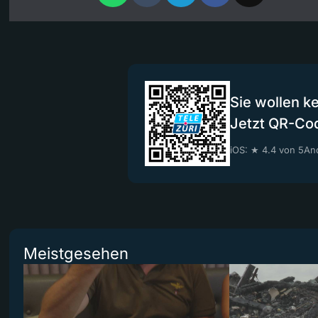
Sie wollen k
Jetzt QR-Co
iOS: ★ 4.4 von 5
And
Meistgesehen