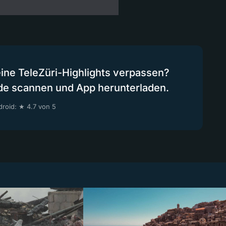
eine TeleZüri-Highlights verpassen?
de scannen und App herunterladen.
roid: ★ 4.7 von 5