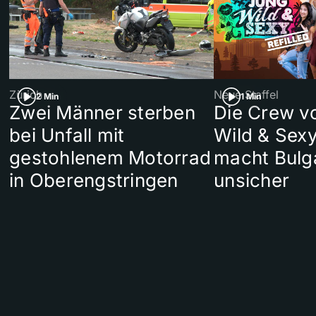
Zürich
Neue Staffel
2 Min
1 Min
Zwei Männer sterben
Die Crew v
bei Unfall mit
Wild & Sexy
gestohlenem Motorrad
macht Bulg
in Oberengstringen
unsicher