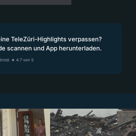
eine TeleZüri-Highlights verpassen?
de scannen und App herunterladen.
roid: ★ 4.7 von 5