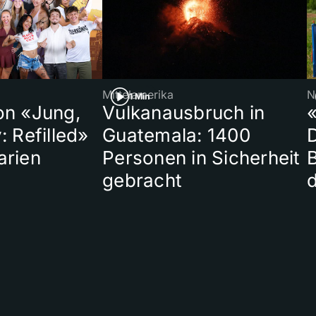
Mittelamerika
N
1 Min
on «Jung,
Vulkanausbruch in
«
: Refilled»
Guatemala: 1400
arien
Personen in Sicherheit
gebracht