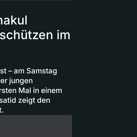
makul
gschützen im
est – am Samstag
der jungen
sten Mal in einem
atid zeigt den
t.