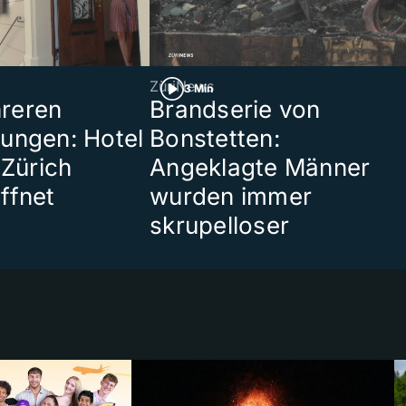
ZüriNews
3 Min
reren
Brandserie von
ungen: Hotel
Bonstetten:
 Zürich
Angeklagte Männer
ffnet
wurden immer
skrupelloser