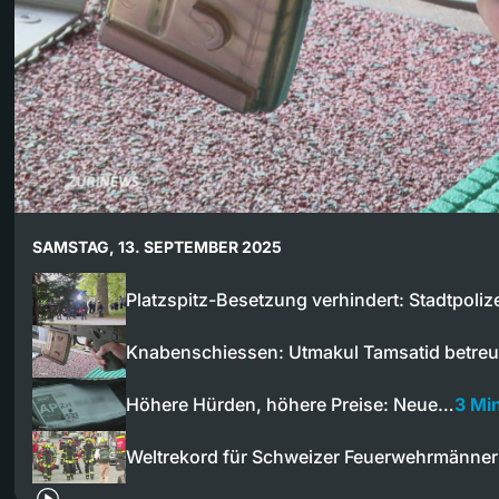
SAMSTAG, 13. SEPTEMBER 2025
Platzspitz-Besetzung verhindert: Stadtpoliz
Knabenschiessen: Utmakul Tamsatid betre
Höhere Hürden, höhere Preise: Neue…
3 Mi
Weltrekord für Schweizer Feuerwehrmänner