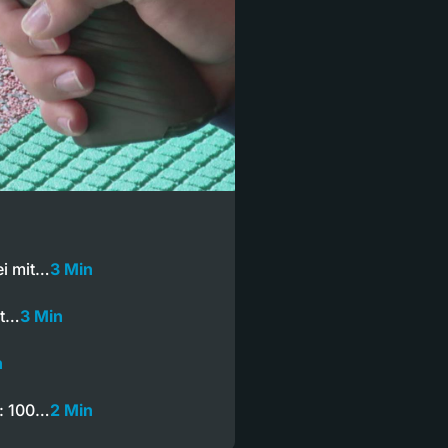
ei mit…
3 Min
ut…
3 Min
n
: 100…
2 Min