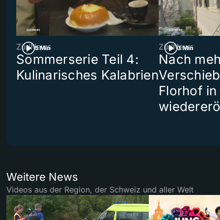
ZüriNews
ZüriNews
5 Min
3 Min
Sommerserie Teil 4:
Nach meh
Kulinarisches Kalabrien
Verschieb
Florhof in
wiedererö
Weitere News
Videos aus der Region, der Schweiz und aller Welt