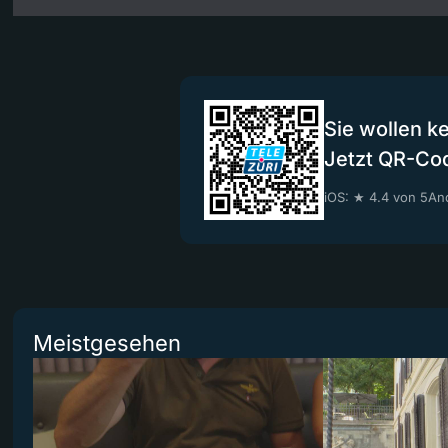
Sie wollen k
Jetzt QR-Co
iOS: ★ 4.4 von 5
And
Meistgesehen