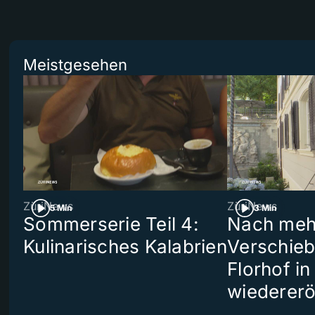
Meistgesehen
ZüriNews
ZüriNews
5 Min
3 Min
Sommerserie Teil 4:
Nach meh
Kulinarisches Kalabrien
Verschieb
Florhof in
wiedererö