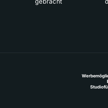
gebracht
Werbemögli
Studiof