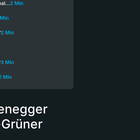
Thal…
2 Min
 Min
?
2 Min
r
3 Min
2 Min
tenegger
-Grüner