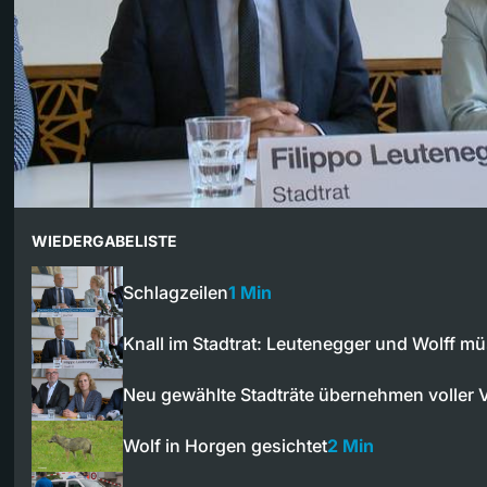
WIEDERGABELISTE
Schlagzeilen
1 Min
Knall im Stadtrat: Leutenegger und Wolff 
Neu gewählte Stadträte übernehmen voller 
Wolf in Horgen gesichtet
2 Min