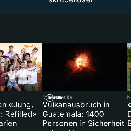
Mittelamerika
N
1 Min
on «Jung,
Vulkanausbruch in
«
: Refilled»
Guatemala: 1400
arien
Personen in Sicherheit