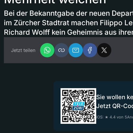
Bei der Bekanntgabe der neuen Depar
im Zürcher Stadtrat machen Filippo L
Richard Wolff kein Geheimnis aus ihr
Jetzt teilen
Sie wollen k
Jetzt QR-Co
iOS: ★ 4.4 von 5
And