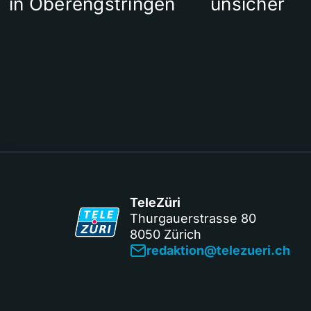
in Oberengstringen
unsicher
TeleZüri
Thurgauerstrasse 80
8050 Zürich
redaktion@telezueri.ch