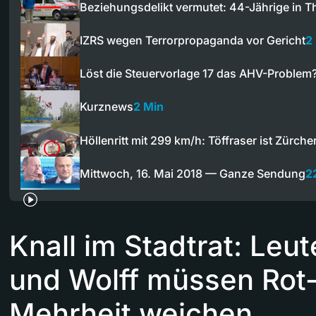
Beziehungsdelikt vermutet: 44-Jährige in 
IZRS wegen Terrorpropaganda vor Gericht
2
Löst die Steuervorlage 17 das AHV-Problem
Kurznews
2 Min
Höllenritt mit 299 km/h: Töffraser ist Zürche
Mittwoch, 16. Mai 2018 — Ganze Sendung
2
Knall im Stadtrat: Leu
und Wolff müssen Rot
Mehrheit weichen