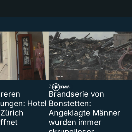
ZüriNews
3 Min
reren
Brandserie von
ungen: Hotel
Bonstetten:
 Zürich
Angeklagte Männer
ffnet
wurden immer
skrupelloser