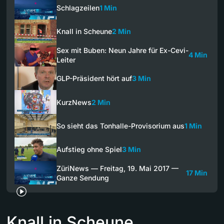
Schlagzeilen
1 Min
Knall in Scheune
2 Min
Sex mit Buben: Neun Jahre für Ex-Cevi-
4 Min
Leiter
GLP-Präsident hört auf
3 Min
KurzNews
2 Min
So sieht das Tonhalle-Provisorium aus
1 Min
Aufstieg ohne Spiel
3 Min
ZüriNews — Freitag, 19. Mai 2017 —
17 Min
Ganze Sendung
Knall in Scheune