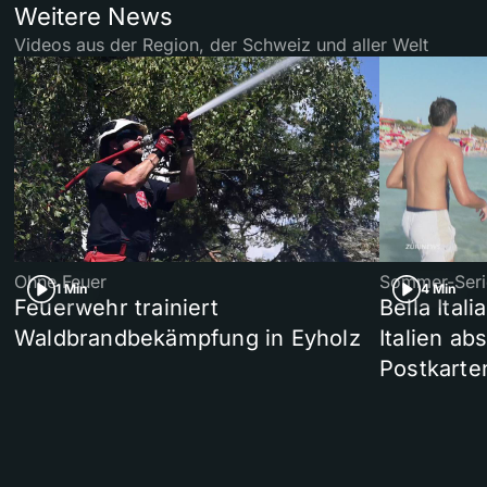
Weitere News
Videos aus der Region, der Schweiz und aller Welt
Ohne Feuer
Sommer-Seri
1 Min
4 Min
Feuerwehr trainiert
Bella Ital
Waldbrandbekämpfung in Eyholz
Italien ab
Postkarte