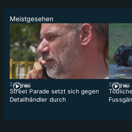
Meistgesehen
ZüriNews
ZüriNews
2 Min
2 Min
Street Parade setzt sich gegen
Tödlich
Detailhändler durch
Fussgän