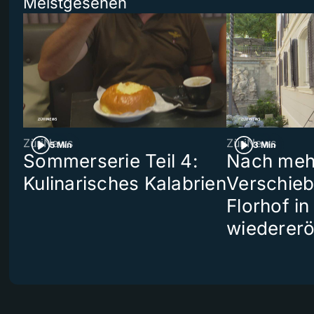
Meistgesehen
ZüriNews
ZüriNews
5 Min
3 Min
Sommerserie Teil 4:
Nach meh
Kulinarisches Kalabrien
Verschieb
Florhof in
wiedererö