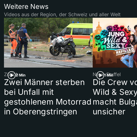
Weitere News
Videos aus der Region, der Schweiz und aller Welt
Zürich
Neue Staffel
2 Min
1 Min
Zwei Männer sterben
Die Crew v
bei Unfall mit
Wild & Sexy
gestohlenem Motorrad
macht Bulg
in Oberengstringen
unsicher