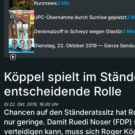
Kurznews
2 Min
UPC-Übernahme durch Sunrise geplatzt
3 M
Denkmalzoff in Schwyz wegen Glastür
3 Mi
Dienstag, 22. Oktober 2019 — Ganze Send
Köppel spielt im Stän
entscheidende Rolle
Di 22. Okt. 2019, 16.00 Uhr
Chancen auf den Ständeratssitz hat 
nur geringe. Damit Ruedi Noser (FDP) 
verteidigen kann, muss sich Roger Köp