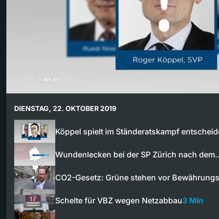
DIENSTAG, 22. OKTOBER 2019
Köppel spielt im Ständeratskampf entsche
Wundenlecken bei der SP Zürich nach dem
CO2-Gesetz: Grüne stehen vor Bewährung
Schelte für VBZ wegen Netzabbau
3 Min