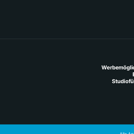
Werbemögli
Studiof
Alle A