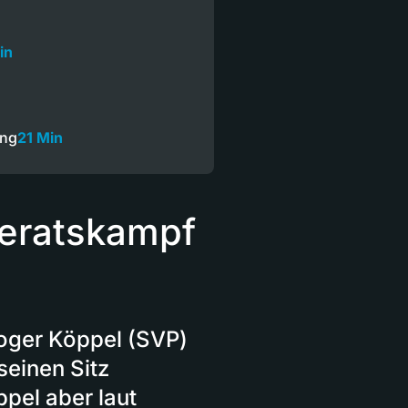
in
n
ung
21 Min
deratskampf
Roger Köppel (SVP)
seinen Sitz
pel aber laut