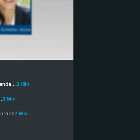
idende…
3 Min
…
3 Min
sprobe
2 Min