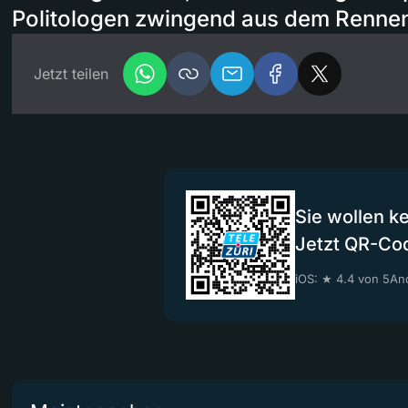
Politologen zwingend aus dem Renne
Jetzt teilen
Sie wollen k
Jetzt QR-Co
iOS: ★ 4.4 von 5
And