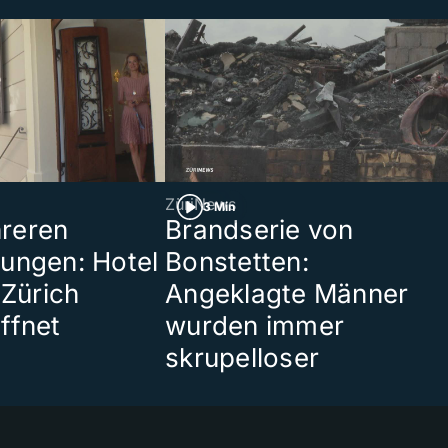
ZüriNews
3 Min
reren
Brandserie von
ungen: Hotel
Bonstetten:
 Zürich
Angeklagte Männer
ffnet
wurden immer
skrupelloser