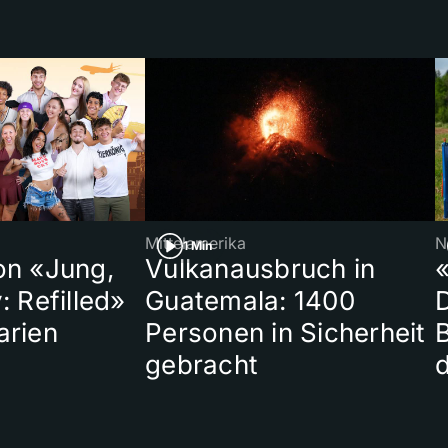
Mittelamerika
N
1 Min
on «Jung,
Vulkanausbruch in
«
: Refilled»
Guatemala: 1400
arien
Personen in Sicherheit
gebracht