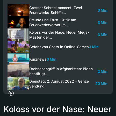
Grosser Schreckmoment: Zwei
3 Min
Feuerwerks-Schiffe…
Freude und Frust: Kritik am
3 Min
Feuerwerksverbot im…
Koloss vor der Nase: Neuer Mega-
3 Min
Masten der…
Gefahr von Chats in Online-Games
3 Min
Kurznews
3 Min
Drohnenangriff in Afghanistan: Biden
2 Min
bestätigt…
Dienstag, 2. August 2022 – Ganze
20 Min
Sendung
Koloss vor der Nase: Neuer