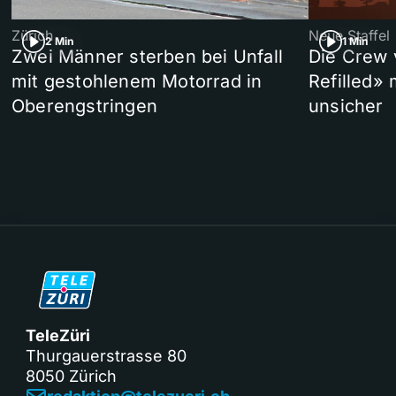
Zürich
Neue Staffel
2 Min
1 Min
Zwei Männer sterben bei Unfall
Die Crew 
mit gestohlenem Motorrad in
Refilled»
Oberengstringen
unsicher
TeleZüri
Thurgauerstrasse 80
8050 Zürich