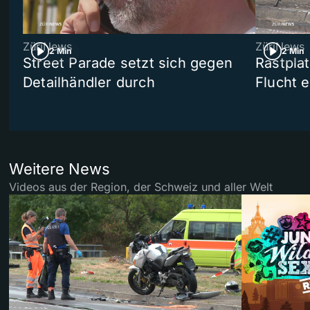
ZüriNews
ZüriNews
2 Min
2 Min
Street Parade setzt sich gegen
Rastpla
Detailhändler durch
Flucht e
Weitere News
Videos aus der Region, der Schweiz und aller Welt