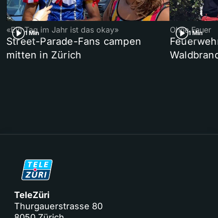
«Ein Tag im Jahr ist das okay»
Ohne Feuer
1 Min
1 Min
Street-Parade-Fans campen
Feuerwehr 
mitten in Zürich
Waldbrand
TeleZüri
Thurgauerstrasse 80
8050 Zürich