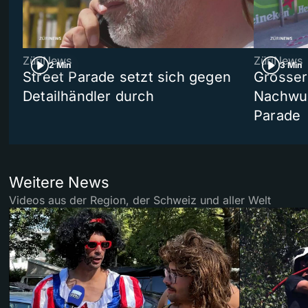
ZüriNews
ZüriNews
2 Min
3 Min
Street Parade setzt sich gegen
Grosser 
Detailhändler durch
Nachwuc
Parade
Weitere News
Videos aus der Region, der Schweiz und aller Welt