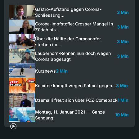
Gastro-Aufstand gegen Corona-
3 Min
Schliessung…
Corona-Impfstoffe: Grosser Mangel in
3 Min
Zürich bis…
Über die Hälfte der Coronaopfer
3 Min
sterben im…
Lauberhorn-Rennen nun doch wegen
3 Min
Corona abgesagt
Kurznews
2 Min
Komitee kämpft wegen Palmöl gegen…
3 Min
Dzemaili freut sich über FCZ-Comeback
1 Min
Montag, 11. Januar 2021 — Ganze
19 Min
Sendung