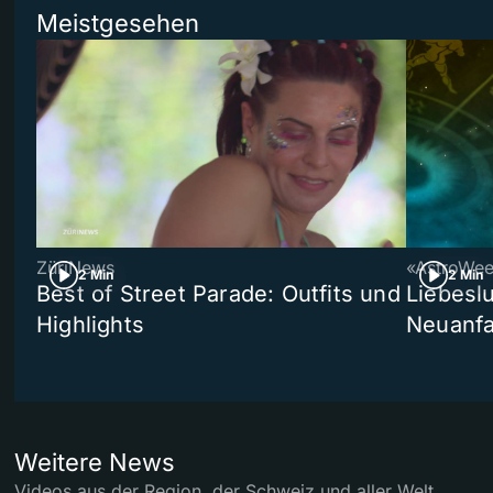
Meistgesehen
ZüriNews
«AstroWe
2 Min
2 Min
Best of Street Parade: Outfits und
Liebeslu
Highlights
Neuanf
Weitere News
Videos aus der Region, der Schweiz und aller Welt