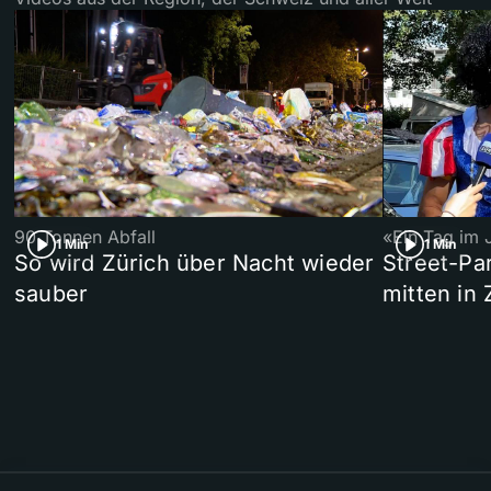
90 Tonnen Abfall
«Ein Tag im 
1 Min
1 Min
So wird Zürich über Nacht wieder
Street-P
sauber
mitten in 