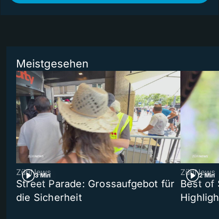
Meistgesehen
ZüriNews
ZüriNews
3 Min
2 Min
Street Parade: Grossaufgebot für
Best of 
die Sicherheit
Highligh