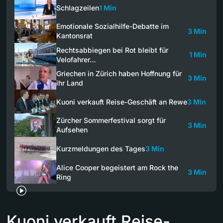
Schlagzeilen
1 Min
Emotionale Sozialhilfe-Debatte im
3 Min
Kantonsrat
Rechtsabbiegen bei Rot bleibt für
1 Min
Velofahrer…
Griechen in Zürich haben Hoffnung für
3 Min
ihr Land
Kuoni verkauft Reise-Geschäft an Rewe
3 Min
Zürcher Sommerfestival sorgt für
3 Min
Aufsehen
Kurzmeldungen des Tages
3 Min
Alice Cooper begeistert am Rock the
3 Min
Ring
Kuoni verkauft Reise-