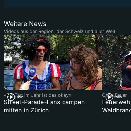
Weitere News
Videos aus der Region, der Schweiz und aller Welt
«Ein Tag im Jahr ist das okay»
Ohne Feuer
1 Min
1 Min
Street-Parade-Fans campen
Feuerwehr 
mitten in Zürich
Waldbrand