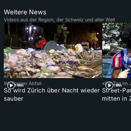
Weitere News
Videos aus der Region, der Schweiz und aller Welt
90 Tonnen Abfall
«Ein Tag im 
1 Min
1 Min
So wird Zürich über Nacht wieder
Street-P
sauber
mitten in 