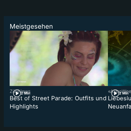
Meistgesehen
ZüriNews
«AstroWe
2 Min
2 Min
Best of Street Parade: Outfits und
Liebeslu
Highlights
Neuanf