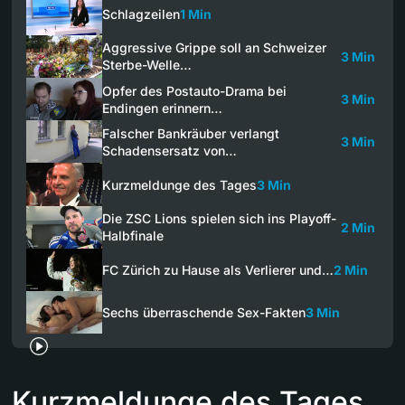
Schlagzeilen
1 Min
Aggressive Grippe soll an Schweizer
3 Min
Sterbe-Welle…
Opfer des Postauto-Drama bei
3 Min
Endingen erinnern…
Falscher Bankräuber verlangt
3 Min
Schadensersatz von…
Kurzmeldunge des Tages
3 Min
Die ZSC Lions spielen sich ins Playoff-
2 Min
Halbfinale
FC Zürich zu Hause als Verlierer und…
2 Min
Sechs überraschende Sex-Fakten
3 Min
Kurzmeldunge des Tages