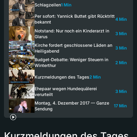
Schlagzeilen
1 Min
Per sofort: Yannick Buttet gibt Rücktritt
4 Min
bekannt
Notstand: Nur noch ein Kinderarzt in
3 Min
Glarus
Kirche fordert geschlossene Läden an
3 Min
Heiligabend
Budget-Debatte: Weniger Steuern in
2 Min
Winterthur
Kurzmeldungen des Tages
2 Min
Ehepaar wegen Hundequälerei
3 Min
verurteilt
Montag, 4. Dezember 2017 — Ganze
17 Min
Sendung
Kurzmeldungen des Tages