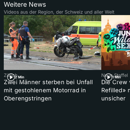
Weitere News
Videos aus der Region, der Schweiz und aller Welt
Zürich
Neue Staffel
2 Min
1 Min
Zwei Männer sterben bei Unfall
Die Crew 
mit gestohlenem Motorrad in
Refilled»
Oberengstringen
unsicher