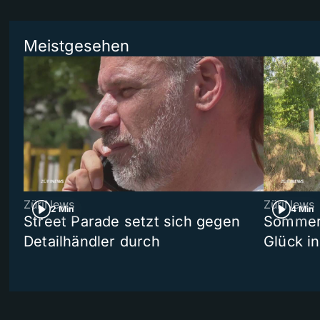
Meistgesehen
ZüriNews
ZüriNews
2 Min
4 Min
Street Parade setzt sich gegen
Sommers
Detailhändler durch
Glück i