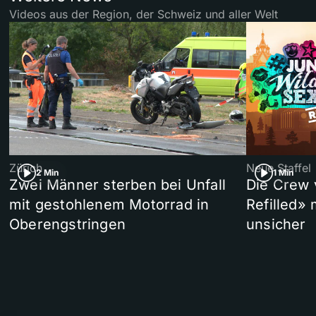
Videos aus der Region, der Schweiz und aller Welt
Zürich
Neue Staffel
2 Min
1 Min
Zwei Männer sterben bei Unfall
Die Crew 
mit gestohlenem Motorrad in
Refilled»
Oberengstringen
unsicher