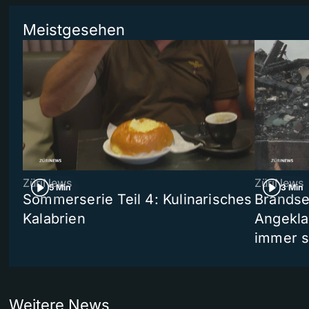
Meistgesehen
ZüriNews
ZüriNews
5 Min
3 Min
Sommerserie Teil 4: Kulinarisches
Brandse
Kalabrien
Angekla
immer s
Weitere News