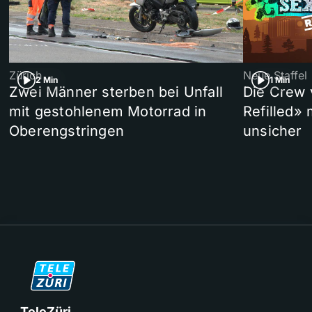
Zürich
Neue Staffel
2 Min
1 Min
Zwei Männer sterben bei Unfall
Die Crew 
mit gestohlenem Motorrad in
Refilled»
Oberengstringen
unsicher
TeleZüri