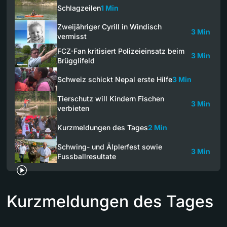
Schlagzeilen
1 Min
Zweijähriger Cyrill in Windisch
3 Min
vermisst
FCZ-Fan kritisiert Polizeieinsatz beim
3 Min
Brügglifeld
Schweiz schickt Nepal erste Hilfe
3 Min
Tierschutz will Kindern Fischen
3 Min
verbieten
Kurzmeldungen des Tages
2 Min
Schwing- und Älplerfest sowie
3 Min
Fussballresultate
Kurzmeldungen des Tages