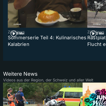
ZüriNews
ZüriNews
5 Min
2 Min
Sommerserie Teil 4: Kulinarisches
Rastpla
Kalabrien
Flucht e
Weitere News
Videos aus der Region, der Schweiz und aller Welt