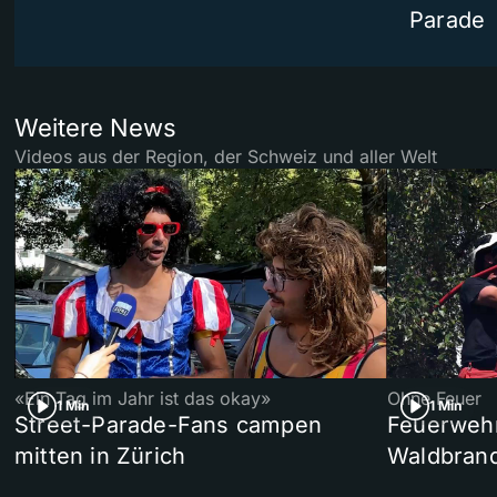
Parade
Weitere News
Videos aus der Region, der Schweiz und aller Welt
«Ein Tag im Jahr ist das okay»
Ohne Feuer
1 Min
1 Min
Street-Parade-Fans campen
Feuerwehr 
mitten in Zürich
Waldbrand