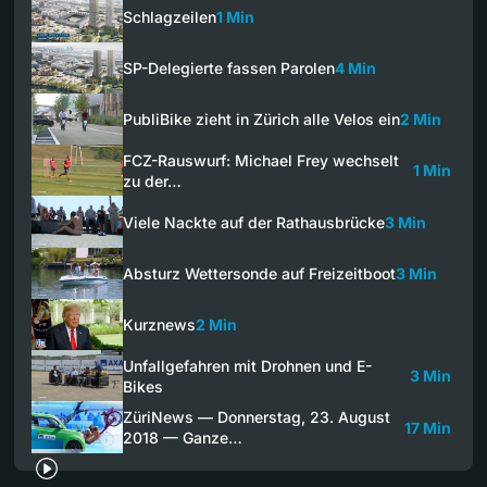
Schlagzeilen
1 Min
SP-Delegierte fassen Parolen
4 Min
PubliBike zieht in Zürich alle Velos ein
2 Min
FCZ-Rauswurf: Michael Frey wechselt
1 Min
zu der…
Viele Nackte auf der Rathausbrücke
3 Min
Absturz Wettersonde auf Freizeitboot
3 Min
Kurznews
2 Min
Unfallgefahren mit Drohnen und E-
3 Min
Bikes
ZüriNews — Donnerstag, 23. August
17 Min
2018 — Ganze…