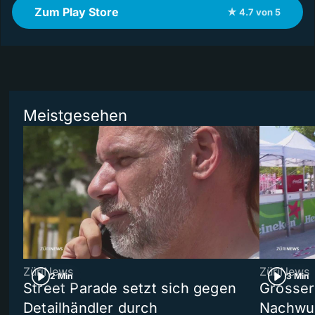
Zum Play Store
★ 4.7 von 5
Meistgesehen
ZüriNews
ZüriNews
2 Min
3 Min
Street Parade setzt sich gegen
Grosser 
Detailhändler durch
Nachwuc