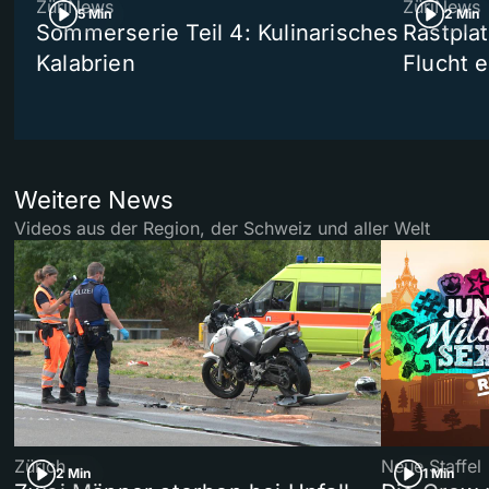
ZüriNews
ZüriNews
5 Min
2 Min
Sommerserie Teil 4: Kulinarisches
Rastpla
Kalabrien
Flucht e
Weitere News
Videos aus der Region, der Schweiz und aller Welt
Zürich
Neue Staffel
2 Min
1 Min