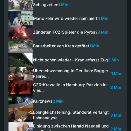
Schlagzeilen
1 Min
Mario Fehr wird wieder nominiert
4 Min
Zündeten FCZ-Spieler die Pyros?
3 Min
Bauarbeiter von Kran getötet
1 Min
Nicht schon wieder - Kran erfasst Zug
3 Min
Überschwemmung in Oerlikon: Bagger-
1 Min
Fahrer…
G20-Krawalle in Hamburg: Razzien in
3 Min
vier…
Kurznews
2 Min
Lohngleichstellung: Ständerat verlangt
3 Min
Lohnanalyse
Einigung zwischen Harald Naegeli und
2 Min