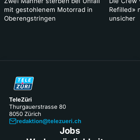
Zwei Männer sterben bei Unfall
Die Crew 
mit gestohlenem Motorrad in
Refilled»
Oberengstringen
unsicher
TeleZüri
Thurgauerstrasse 80
8050 Zürich
redaktion@telezueri.ch
Jobs