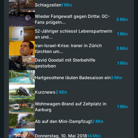
Schlagzeilen
1 Min
Wieder Fangewalt gegen Dritte: GC-
3 Min
Fans prügeln…
52-Jähriger schiesst Lebenspartnerin
1 Min
an und…
Iran-Israel-Krise: Iraner in Zürich
3 Min
fürchten um…
David Goodall mit Sterbehilfe
1 Min
gestorben
Hartgesottene läuten Badesaison ein
3 Min
Kurznews
2 Min
Wohnwagen-Brand auf Zeltplatz in
1 Min
Aarburg
Ab auf den Mini-Dampfzug!
2 Min
Donnerstag, 10. Mai 2018
14 Min