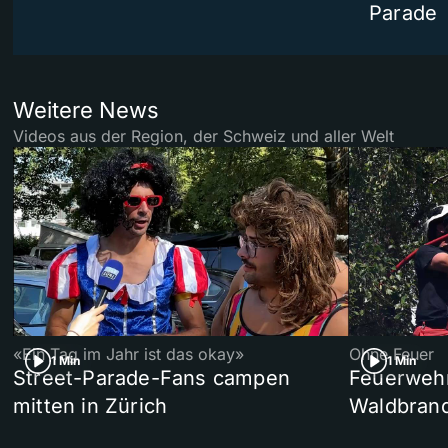
Parade
Weitere News
Videos aus der Region, der Schweiz und aller Welt
«Ein Tag im Jahr ist das okay»
Ohne Feuer
1 Min
1 Min
Street-Parade-Fans campen
Feuerwehr 
mitten in Zürich
Waldbrand