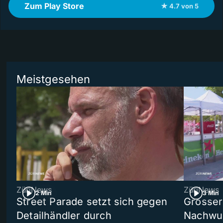
Zum Play Store
★ 4.7 von 5
Meistgesehen
ZüriNews
ZüriNews
2 Min
3 Min
Street Parade setzt sich gegen
Grosser 
Detailhändler durch
Nachwuc