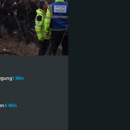
regung
1 Min
n
en
4 Min