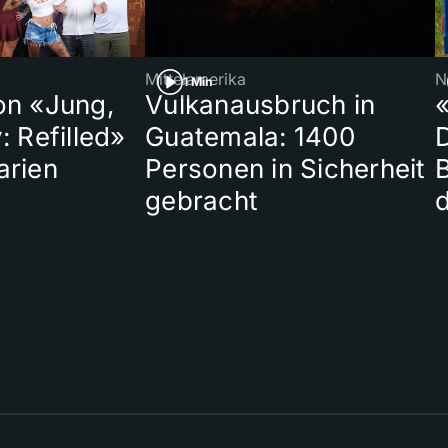
Mittelamerika
N
1 Min
on «Jung,
Vulkanausbruch in
«
: Refilled»
Guatemala: 1400
arien
Personen in Sicherheit
gebracht