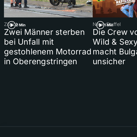
Zürich
Neue Staffel
2 Min
1 Min
Zwei Männer sterben
Die Crew v
bei Unfall mit
Wild & Sexy
gestohlenem Motorrad
macht Bulg
in Oberengstringen
unsicher