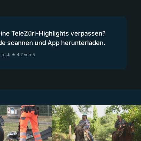
eine TeleZüri-Highlights verpassen?
de scannen und App herunterladen.
roid: ★ 4.7 von 5