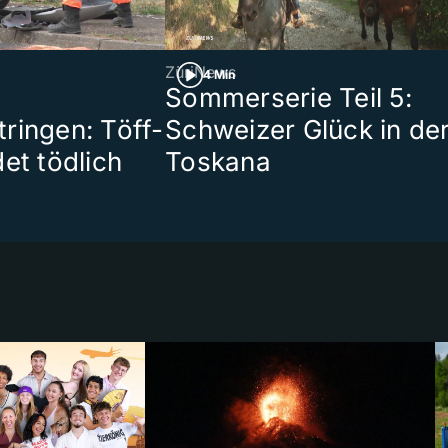
ZüriNews
4 Min
Sommerserie Teil 5:
ringen: Töff-
Schweizer Glück in de
et tödlich
Toskana