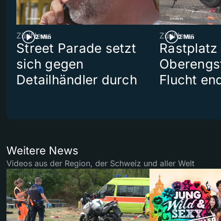
ZüriNews
ZüriNews
2 Min
2 Min
Street Parade setzt
Rastplatz
sich gegen
Oberengst
Detailhändler durch
Flucht end
Weitere News
Videos aus der Region, der Schweiz und aller Welt