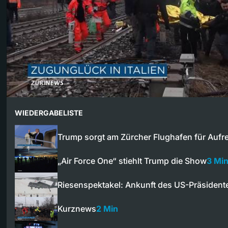
WIEDERGABELISTE
Trump sorgt am Zürcher Flughafen für Auf
„Air Force One“ stiehlt Trump die Show
3 Mi
Riesenspektakel: Ankunft des US-Präsident
Kurznews
2 Min