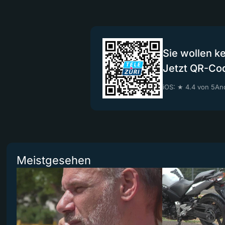
Sie wollen k
Jetzt QR-Co
iOS: ★ 4.4 von 5
And
Meistgesehen