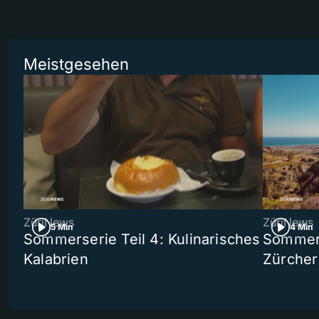
Meistgesehen
ZüriNews
ZüriNews
5 Min
4 Min
Sommerserie Teil 4: Kulinarisches
Sommer-
Kalabrien
Zürcher