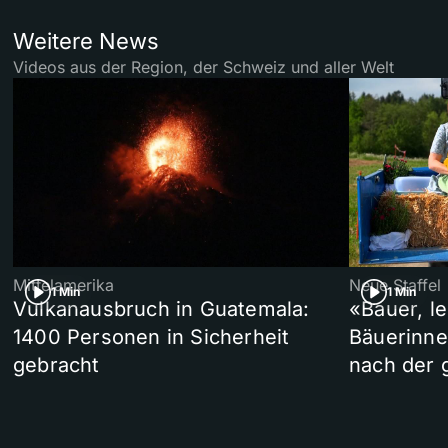
Weitere News
Videos aus der Region, der Schweiz und aller Welt
Mittelamerika
Neue Staffel
1 Min
1 Min
Vulkanausbruch in Guatemala:
«Bauer, l
1400 Personen in Sicherheit
Bäuerinne
gebracht
nach der 