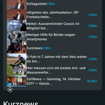
Schlagzeilen
1 Min
«Eigentor des Jahrhunderts»: SP-
3 Min
Frontalschelte…
Heikel: Aussenminister Cassis ist
3 Min
Mitglied bei…
Weniger Hilfe für Blinde wegen
3 Min
Smartphones
Kurznews
2 Min
Er fuhr in 7 Jahren mit dem Velo weiter
3 Min
als bis…
Hier messen sich die besten Axt- und
3 Min
Messerwerfer…
ZüriNews — Samstag, 14. Oktober
16 Min
2017 — Ganze…
Kurznews