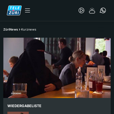
ZüriNews
Kurznews
WIEDERGABELISTE