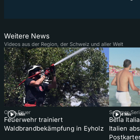
Weitere News
Videos aus der Region, der Schweiz und aller Welt
Ohne Feuer
Sommer-Seri
1 Min
4 Min
Feuerwehr trainiert
Bella Ital
Waldbrandbekämpfung in Eyholz
Italien ab
Postkarte