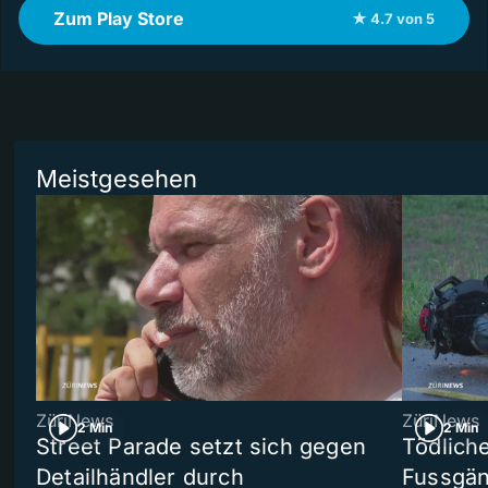
Zum Play Store
★ 4.7 von 5
Meistgesehen
ZüriNews
ZüriNews
2 Min
2 Min
Street Parade setzt sich gegen
Tödlich
Detailhändler durch
Fussgän