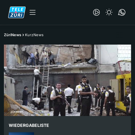
ZüriNews
KurzNews
WIEDERGABELISTE