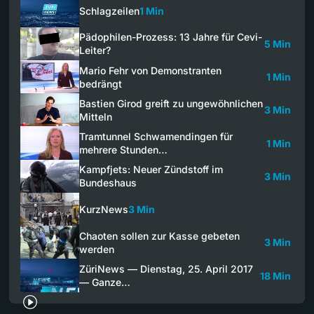
Schlagzeilen
1 Min
Pädophilen-Prozess: 13 Jahre für Cevi-
5 Min
Leiter?
Mario Fehr von Demonstranten
1 Min
bedrängt
Bastien Girod greift zu ungewöhnlichen
3 Min
Mitteln
Tramtunnel Schwamendingen für
1 Min
mehrere Stunden…
Kampfjets: Neuer Zündstoff im
3 Min
Bundeshaus
KurzNews
3 Min
Chaoten sollen zur Kasse gebeten
3 Min
werden
ZüriNews — Dienstag, 25. April 2017
18 Min
— Ganze…