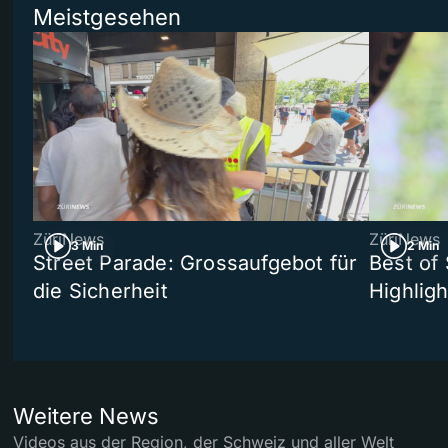
Meistgesehen
ZüriNews
ZüriNews
3 Min
2 Min
Street Parade: Grossaufgebot für
Best of 
die Sicherheit
Highligh
Weitere News
Videos aus der Region, der Schweiz und aller Welt