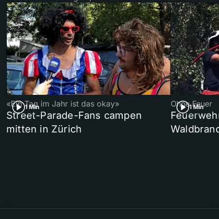
«Ein Tag im Jahr ist das okay»
Ohne Feuer
1 Min
1 Min
Street-Parade-Fans campen
Feuerwehr 
mitten in Zürich
Waldbrand