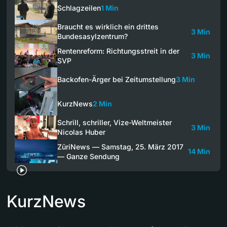
Schlagzeilen
1 Min
Braucht es wirklich ein drittes
3 Min
Bundesasylzentrum?
Rentenreform: Richtungsstreit in der
3 Min
SVP
Backofen-Ärger bei Zeitumstellung
3 Min
KurzNews
2 Min
Schrill, schriller, Vize-Weltmeister
3 Min
Nicolas Huber
ZüriNews — Samstag, 25. März 2017
14 Min
— Ganze Sendung
KurzNews