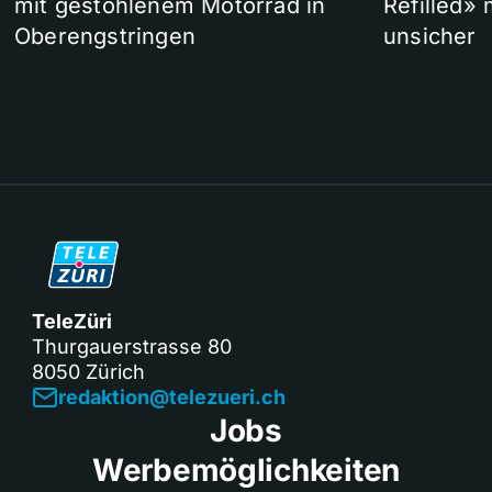
mit gestohlenem Motorrad in
Refilled»
Oberengstringen
unsicher
TeleZüri
Thurgauerstrasse 80
8050 Zürich
redaktion@telezueri.ch
Jobs
Werbemöglichkeiten