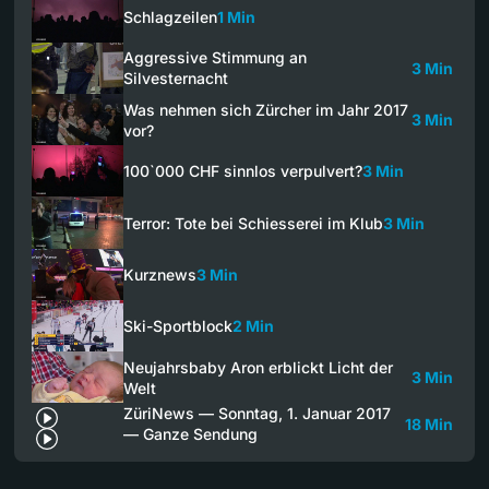
Schlagzeilen
1 Min
Aggressive Stimmung an
3 Min
Silvesternacht
Was nehmen sich Zürcher im Jahr 2017
3 Min
vor?
100`000 CHF sinnlos verpulvert?
3 Min
Terror: Tote bei Schiesserei im Klub
3 Min
Kurznews
3 Min
Ski-Sportblock
2 Min
Neujahrsbaby Aron erblickt Licht der
3 Min
Welt
ZüriNews — Sonntag, 1. Januar 2017
18 Min
— Ganze Sendung