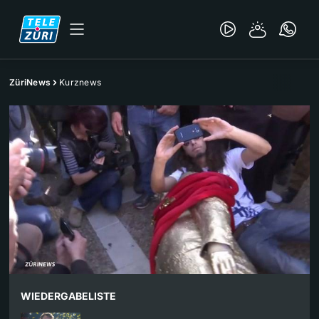
ZüriNews
Kurznews
WIEDERGABELISTE