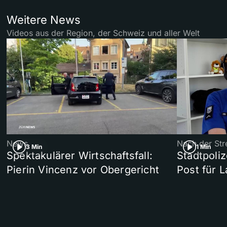
Weitere News
Videos aus der Region, der Schweiz und aller Welt
News
Nach der Str
3 Min
1 Min
Spektakulärer Wirtschaftsfall:
Stadtpoliz
Pierin Vincenz vor Obergericht
Post für 