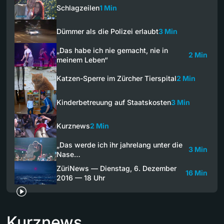
Schlagzeilen
1 Min
Dümmer als die Polizei erlaubt
3 Min
„Das habe ich nie gemacht, nie in
2 Min
meinem Leben“
Katzen-Sperre im Zürcher Tierspital
2 Min
Kinderbetreuung auf Staatskosten
3 Min
Kurznews
2 Min
„Das werde ich ihr jahrelang unter die
3 Min
Nase…
ZüriNews — Dienstag, 6. Dezember
16 Min
2016 — 18 Uhr
Kurznews