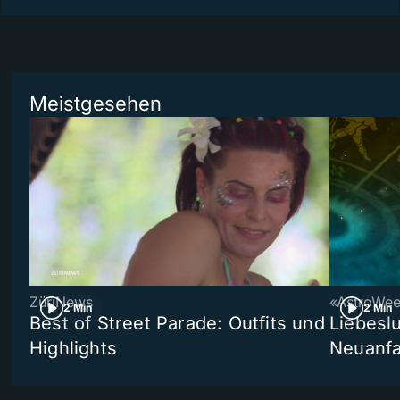
Meistgesehen
ZüriNews
«AstroWe
2 Min
2 Min
Best of Street Parade: Outfits und
Liebeslu
Highlights
Neuanf