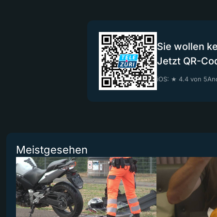
Sie wollen k
Jetzt QR-Co
iOS: ★ 4.4 von 5
And
Meistgesehen