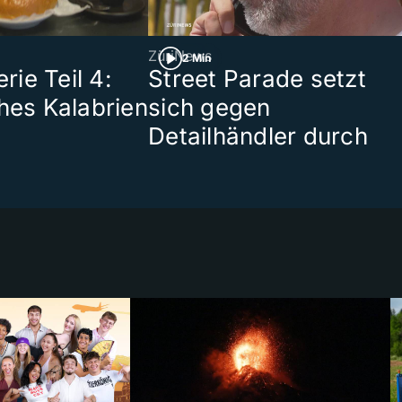
ZüriNews
2 Min
ie Teil 4:
Street Parade setzt
ches Kalabrien
sich gegen
Detailhändler durch