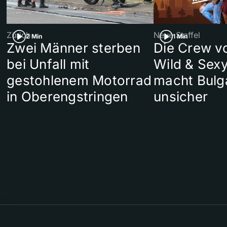
Zürich
Neue Staffel
2 Min
1 Min
Zwei Männer sterben
Die Crew v
bei Unfall mit
Wild & Sexy
gestohlenem Motorrad
macht Bulg
in Oberengstringen
unsicher