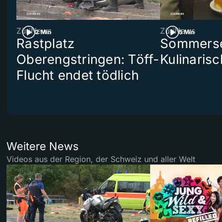
ZüriNews
ZüriNews
2 Min
5 Min
Rastplatz
Sommerser
Oberengstringen: Töff-
Kulinaris
Flucht endet tödlich
Weitere News
Videos aus der Region, der Schweiz und aller Welt