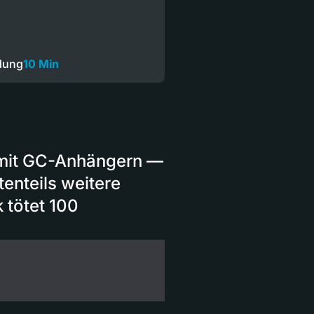
dung
10 Min
 mit GC-Anhängern —
enteils weitere
 tötet 100