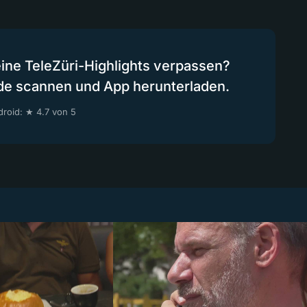
eine TeleZüri-Highlights verpassen?
de scannen und App herunterladen.
roid: ★ 4.7 von 5