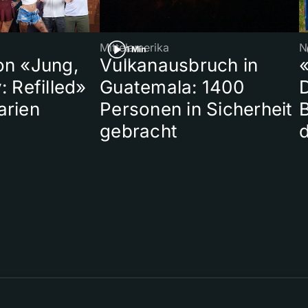
Mittelamerika
N
1 Min
on «Jung,
Vulkanausbruch in
«
: Refilled»
Guatemala: 1400
arien
Personen in Sicherheit
gebracht