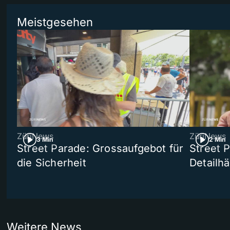
Meistgesehen
ZüriNews
ZüriNews
3 Min
2 Min
Street Parade: Grossaufgebot für
Street 
die Sicherheit
Detailh
Weitere News