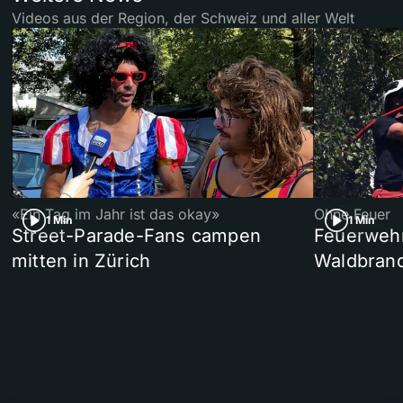
Videos aus der Region, der Schweiz und aller Welt
«Ein Tag im Jahr ist das okay»
Ohne Feuer
1 Min
1 Min
Street-Parade-Fans campen
Feuerwehr 
mitten in Zürich
Waldbrand