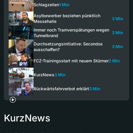
Schlagzeilen
1 Min
Asylbewerber beziehen pünktlich
3 Min
Messehalle
Immer noch Tramverspätungen wegen
3 Min
Tunnelbrand
Durchsetzungsinitiative: Secondos
3 Min
ausschaffen?
FCZ-Trainingsstart mit neuem Stürmer
2 Min
KurzNews
3 Min
Rückwärtsfahrverbot erklärt
3 Min
KurzNews