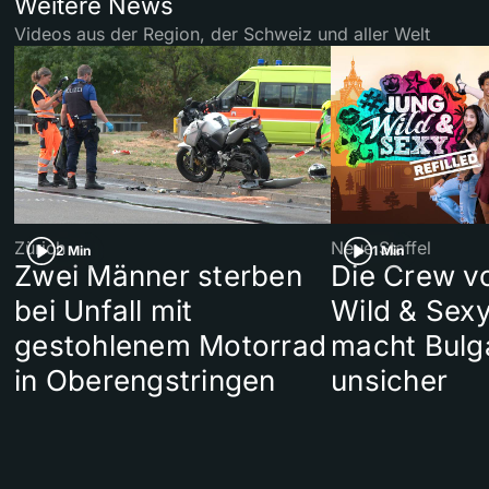
Weitere News
Videos aus der Region, der Schweiz und aller Welt
Zürich
Neue Staffel
2 Min
1 Min
Zwei Männer sterben
Die Crew v
bei Unfall mit
Wild & Sexy
gestohlenem Motorrad
macht Bulg
in Oberengstringen
unsicher