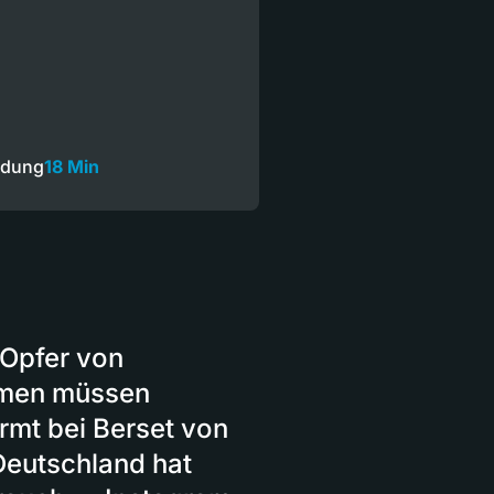
ndung
18 Min
 Opfer von
hmen müssen
mt bei Berset von
Deutschland hat