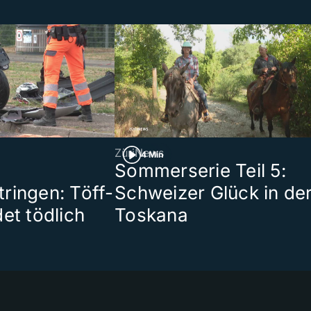
ZüriNews
4 Min
Sommerserie Teil 5:
ringen: Töff-
Schweizer Glück in de
et tödlich
Toskana