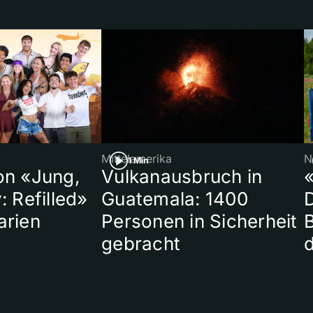
Mittelamerika
N
1 Min
on «Jung,
Vulkanausbruch in
«
: Refilled»
Guatemala: 1400
arien
Personen in Sicherheit
gebracht