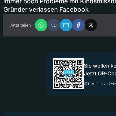
immer noch Probleme mit Kindsmissb
Gründer verlassen Facebook
Jetzt teilen
Sie wollen k
Jetzt QR-Co
iOS: ★ 4.4 von 5
And