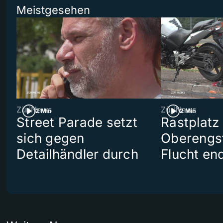
Meistgesehen
ZüriNews
ZüriNews
2 Min
2 Min
Street Parade setzt
Rastplatz
sich gegen
Oberengst
Detailhändler durch
Flucht end