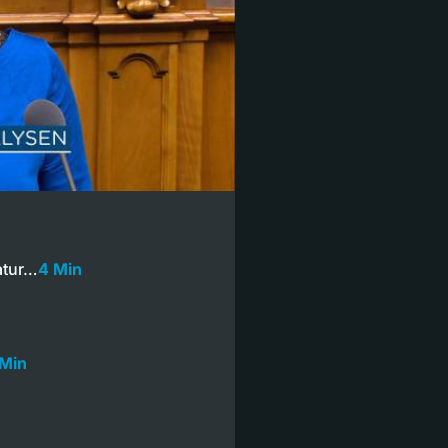
atur…
4 Min
 Min