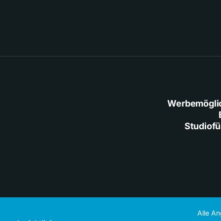
Werbemögli
Studiof
Alle A