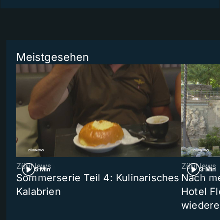
Meistgesehen
ZüriNews
ZüriNews
5 Min
3 Min
Sommerserie Teil 4: Kulinarisches
Nach me
Kalabrien
Hotel Fl
wiedere