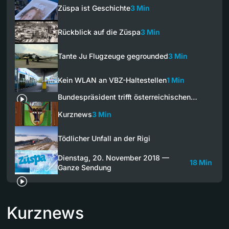
Züspa ist Geschichte
3 Min
Rückblick auf die Züspa
3 Min
Tante Ju Flugzeuge gegrounded
3 Min
Kein WLAN an VBZ-Haltestellen
1 Min
Bundespräsident trifft österreichischen…
Kurznews
3 Min
Tödlicher Unfall an der Rigi
Dienstag, 20. November 2018 —
18 Min
Ganze Sendung
Kurznews