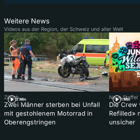
Weitere News
Videos aus der Region, der Schweiz und aller Welt
Zürich
Neue Staffel
2 Min
1 Min
Zwei Männer sterben bei Unfall
Die Crew 
mit gestohlenem Motorrad in
Refilled»
Oberengstringen
unsicher