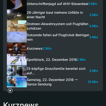
Unterschriftenjagd auf AHV-Steuerdeal
3 Min
26-Jähriger baut mehrere Unfälle in
3 Min
einer Nacht
Drohnen-Abwehrsystem soll Flughäfen
4 Min
schützen
Dutzende fallen auf Flugticket-Betrüger
3 Min
rein
Kurznews
2 Min
Sportblock, 22. Dezember 2018
2 Min
13-köpfige Grossfamilie bereitet sich
3 Min
auf…
Samstag, 22. Dezember 2018 —
19 Min
Ganze Sendung
Kurznews