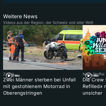
Weitere News
Videos aus der Region, der Schweiz und aller Welt
Zürich
Neue Staffel
2 Min
1 Min
Zwei Männer sterben bei Unfall
Die Crew 
mit gestohlenem Motorrad in
Refilled»
Oberengstringen
unsicher