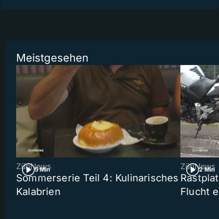
Meistgesehen
ZüriNews
ZüriNews
5 Min
2 Min
Sommerserie Teil 4: Kulinarisches
Rastpla
Kalabrien
Flucht e