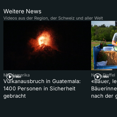
Weitere News
Videos aus der Region, der Schweiz und aller Welt
Mittelamerika
Neue Staffel
1 Min
1 Min
Vulkanausbruch in Guatemala:
«Bauer, l
1400 Personen in Sicherheit
Bäuerinne
gebracht
nach der 