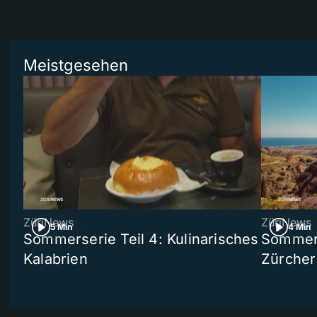
Meistgesehen
ZüriNews
ZüriNews
5 Min
4 Min
Sommerserie Teil 4: Kulinarisches
Sommer-
Kalabrien
Zürcher