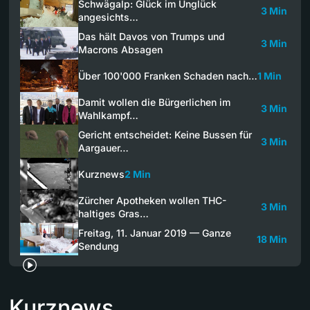
Schwägalp: Glück im Unglück
3 Min
angesichts…
Das hält Davos von Trumps und
3 Min
Macrons Absagen
Über 100'000 Franken Schaden nach…
1 Min
Damit wollen die Bürgerlichen im
3 Min
Wahlkampf…
Gericht entscheidet: Keine Bussen für
3 Min
Aargauer…
Kurznews
2 Min
Zürcher Apotheken wollen THC-
3 Min
haltiges Gras…
Freitag, 11. Januar 2019 — Ganze
18 Min
Sendung
Kurznews