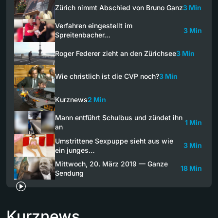
Zürich nimmt Abschied von Bruno Ganz
3 Min
Verfahren eingestellt im
3 Min
Spreitenbacher…
Roger Federer zieht an den Zürichsee
3 Min
Wie christlich ist die CVP noch?
3 Min
Kurznews
2 Min
Mann entführt Schulbus und zündet ihn
1 Min
an
Umstrittene Sexpuppe sieht aus wie
3 Min
ein junges…
Mittwoch, 20. März 2019 — Ganze
18 Min
Sendung
Kurznews