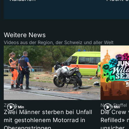
Weitere News
Videos aus der Region, der Schweiz und aller Welt
Zürich
Neue Staffel
2 Min
1 Min
Zwei Männer sterben bei Unfall
Die Crew 
mit gestohlenem Motorrad in
Refilled»
Oberengstringen
unsicher