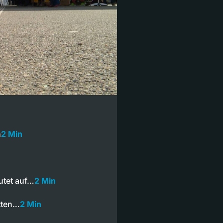
n
2 Min
utet auf…
2 Min
tten…
2 Min