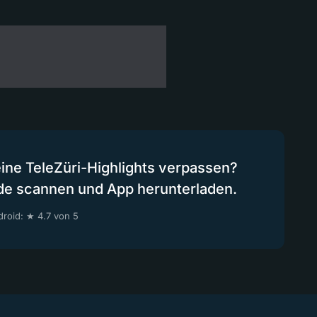
eine TeleZüri-Highlights verpassen?
de scannen und App herunterladen.
roid: ★ 4.7 von 5