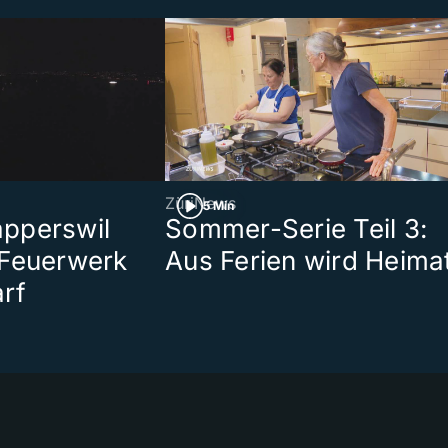
ZüriNews
5 Min
pperswil
Sommer-Serie Teil 3:
 Feuerwerk
Aus Ferien wird Heima
rf