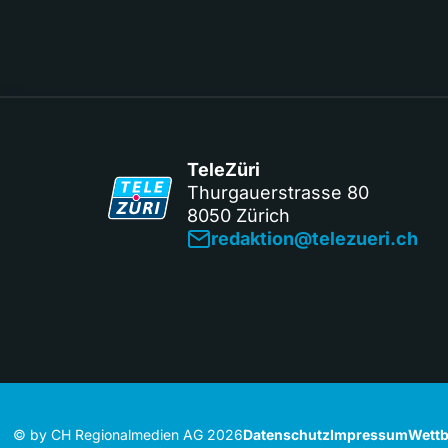
TeleZüri
Thurgauerstrasse 80
8050 Zürich
redaktion@telezueri.ch
© by CH Regionalmedien AG 2026
Datenschutz
Impressum
Wettb