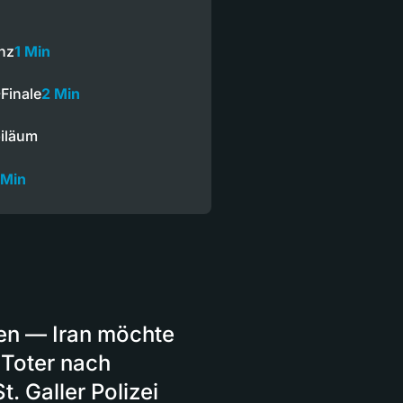
anz
1 Min
Finale
2 Min
biläum
 Min
den — Iran möchte
Toter nach
. Galler Polizei