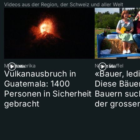
Videos aus der Region, der Schweiz und aller Welt
Mittelamerika
Neue Staffel
1 Min
1 Min
Vulkanausbruch in
«Bauer, led
Guatemala: 1400
Diese Bäue
Personen in Sicherheit
Bauern suc
gebracht
der grosse