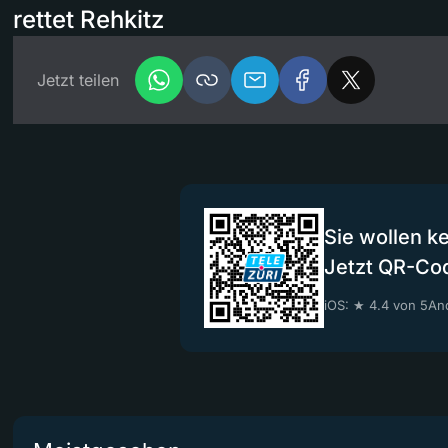
rettet Rehkitz
Jetzt teilen
Sie wollen k
Jetzt QR-Co
iOS: ★ 4.4 von 5
And