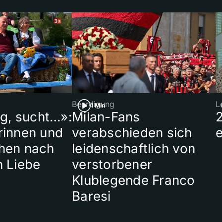
Beerdigung
L
1 Min
ig, sucht…»:
Milan-Fans
rinnen und
verabschieden sich
hen nach
leidenschaftlich von
n Liebe
verstorbener
Klublegende Franco
Baresi