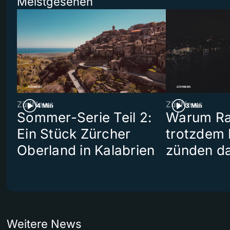
Meistgesehen
ZüriNews
ZüriNews
4 Min
3 Min
Sommer-Serie Teil 2:
Warum Ra
Ein Stück Zürcher
trotzdem
Oberland in Kalabrien
zünden da
Weitere News