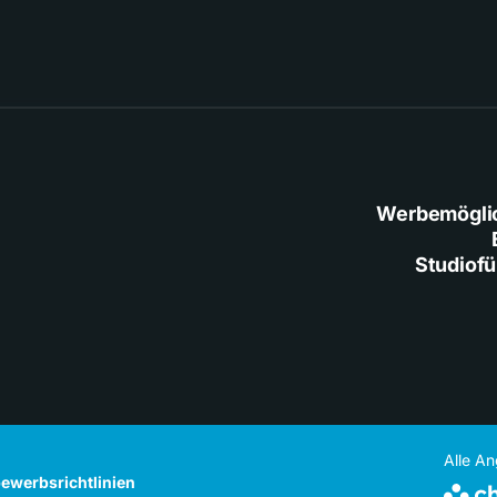
Werbemögli
Studiof
Alle A
ewerbsrichtlinien