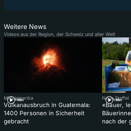
Weitere News
Videos aus der Region, der Schweiz und aller Welt
Mittelamerika
Neue Staffel
1 Min
1 Min
Vulkanausbruch in Guatemala:
«Bauer, l
1400 Personen in Sicherheit
Bäuerinne
gebracht
nach der 