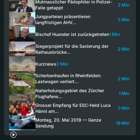
Mutmasslicher Pädophiler in Polizei-
2 Min
Falle getappt
Jungparteien präsentieren
3 Min
langfristigen AHV…
Bischof Huonder ist zurückgetreten
1 Min
Siegerprojekt für die Sanierung der
2 Min
Rathausbrücke…
Kurznews
2 Min
Scherbenhaufen in Rheinfelden:
2 Min
Lastwagen verliert…
Naherholungsgebiet des Zürcher
1 Min
Flughafens…
Grosser Empfang für ESC-Held Luca
3 Min
Hänni am…
Montag, 20. Mai 2019 — Ganze
18 Min
Sendung