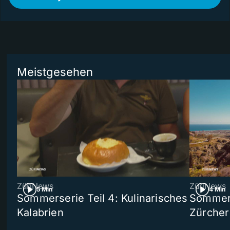
Meistgesehen
ZüriNews
ZüriNews
5 Min
4 Min
Sommerserie Teil 4: Kulinarisches
Sommer-
Kalabrien
Zürcher