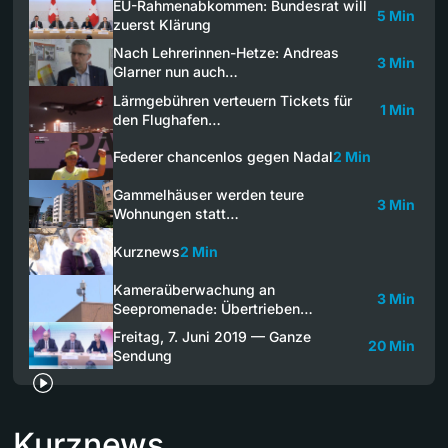
EU-Rahmenabkommen: Bundesrat will
5 Min
zuerst Klärung
Nach Lehrerinnen-Hetze: Andreas
3 Min
Glarner nun auch…
Lärmgebühren verteuern Tickets für
1 Min
den Flughafen…
Federer chancenlos gegen Nadal
2 Min
Gammelhäuser werden teure
3 Min
Wohnungen statt…
Kurznews
2 Min
Kameraüberwachung an
3 Min
Seepromenade: Übertrieben…
Freitag, 7. Juni 2019 — Ganze
20 Min
Sendung
Kurznews