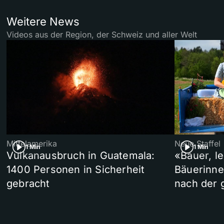
Weitere News
Videos aus der Region, der Schweiz und aller Welt
Mittelamerika
Neue Staffel
1 Min
1 Min
Vulkanausbruch in Guatemala:
«Bauer, l
1400 Personen in Sicherheit
Bäuerinne
gebracht
nach der 