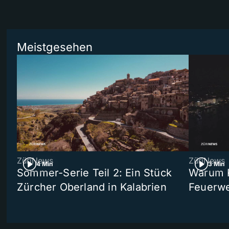
Meistgesehen
ZüriNews
ZüriNews
4 Min
3 Min
Sommer-Serie Teil 2: Ein Stück
Warum R
Zürcher Oberland in Kalabrien
Feuerwe