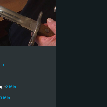
in
oge
2 Min
3 Min