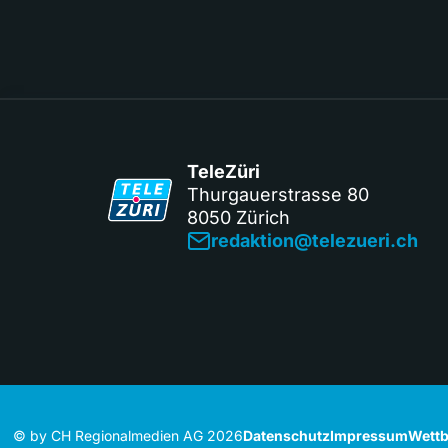
TeleZüri
Thurgauerstrasse 80
8050 Zürich
redaktion@telezueri.ch
© by CH Regionalmedien AG 2026
Datenschutz
Impressum
Wettb