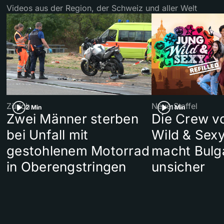
Videos aus der Region, der Schweiz und aller Welt
Zürich
Neue Staffel
2 Min
1 Min
Zwei Männer sterben
Die Crew v
bei Unfall mit
Wild & Sexy
gestohlenem Motorrad
macht Bulg
in Oberengstringen
unsicher