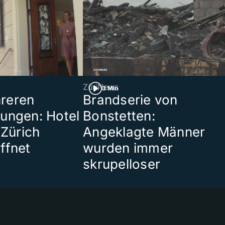
ZüriNews
3 Min
reren
Brandserie von
ungen: Hotel
Bonstetten:
 Zürich
Angeklagte Männer
ffnet
wurden immer
skrupelloser