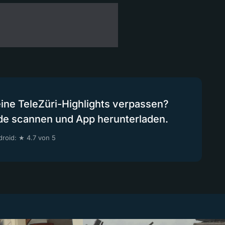
eine TeleZüri-Highlights verpassen?
de scannen und App herunterladen.
roid: ★ 4.7 von 5