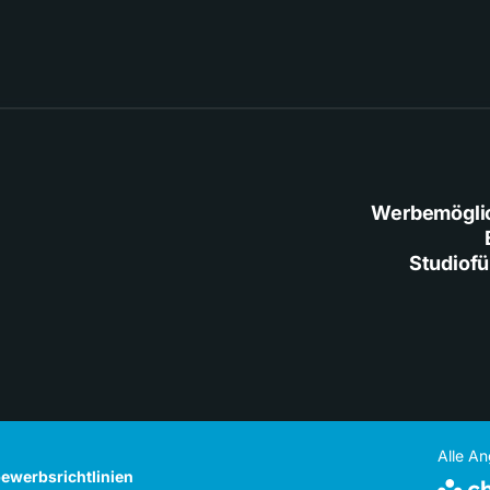
Werbemögli
Studiof
Alle A
ewerbsrichtlinien