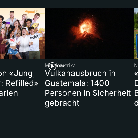
Mittelamerika
N
1 Min
on «Jung,
Vulkanausbruch in
«
: Refilled»
Guatemala: 1400
arien
Personen in Sicherheit
gebracht