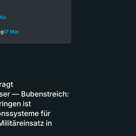
Min
ng
17 Min
ragt
ser — Bubenstreich:
ingen ist
onssysteme für
litäreinsatz in