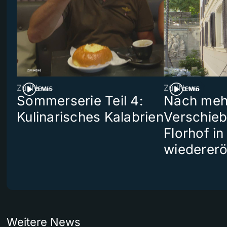
ZüriNews
ZüriNews
5 Min
3 Min
Sommerserie Teil 4:
Nach meh
Kulinarisches Kalabrien
Verschieb
Florhof in
wiedererö
Weitere News