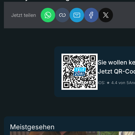
Jetzt teilen
Sie wollen k
Jetzt QR-Co
iOS: ★ 4.4 von 5
And
Meistgesehen