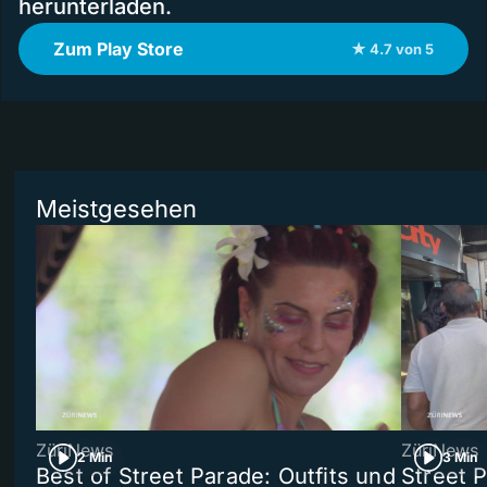
herunterladen.
Zum Play Store
★ 4.7 von 5
Meistgesehen
ZüriNews
ZüriNews
2 Min
3 Min
Best of Street Parade: Outfits und
Street 