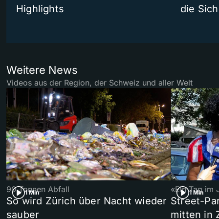
Highlights
die Sich
Weitere News
Videos aus der Region, der Schweiz und aller Welt
90 Tonnen Abfall
«Ein Tag im 
1 Min
1 Min
So wird Zürich über Nacht wieder
Street-P
sauber
mitten in 