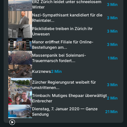
ERZ Zürich leidet unter schneelosem
3 Min
Winter
Nazi-Sympathisant kandidiert für die
3 Min
Rheintaler…
Päcklidiebe treiben in Zürich ihr
3 Min
Unwesen
Manor eröffnet Filiale für Online-
3 Min
Bestellungen am…
Massenpanik bei Soleimani-
1 Min
Trauermarsch fordert…
Kurznews
2 Min
Zürcher Regierungsrat weibelt für
3 Min
umstrittenen…
Trimbach: Mutiges Ehepaar überwältigt
2 Min
Einbrecher
Dienstag, 7. Januar 2020 — Ganze
21 Min
Sendung