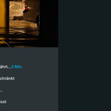
fährt…
3 Min
schränkt
0…
isst