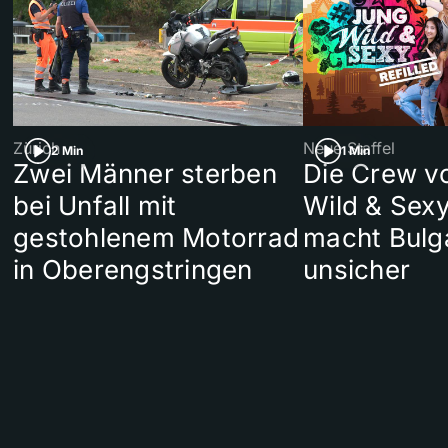
Zürich
Neue Staffel
2 Min
1 Min
Zwei Männer sterben
Die Crew v
bei Unfall mit
Wild & Sexy
gestohlenem Motorrad
macht Bulg
in Oberengstringen
unsicher