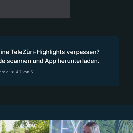
eine TeleZüri-Highlights verpassen?
de scannen und App herunterladen.
roid: ★ 4.7 von 5