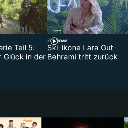
ZüriNews
3 Min
ie Teil 5:
Ski-Ikone Lara Gut-
 Glück in der
Behrami tritt zurück