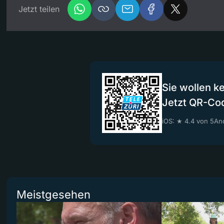
Jetzt teilen
Sie wollen k
Jetzt QR-Co
iOS: ★ 4.4 von 5
And
Meistgesehen