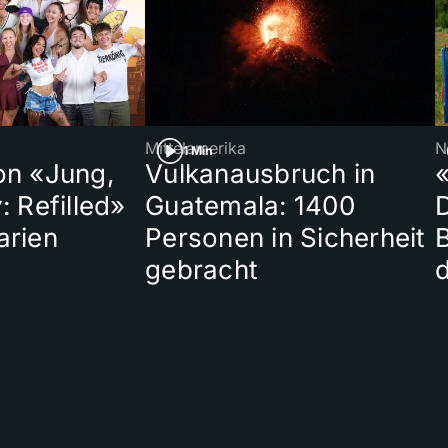
Mittelamerika
N
1 Min
on «Jung,
Vulkanausbruch in
«
: Refilled»
Guatemala: 1400
arien
Personen in Sicherheit
gebracht