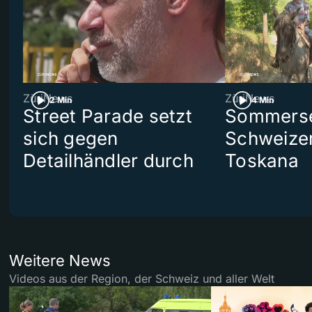
ZüriNews
ZüriNews
2 Min
4 Min
Street Parade setzt
Sommerser
sich gegen
Schweizer
Detailhändler durch
Toskana
Weitere News
Videos aus der Region, der Schweiz und aller Welt