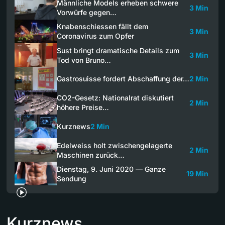
Männliche Models erheben schwere
3 Min
Vorwürfe gegen…
Knabenschiessen fällt dem
3 Min
Coronavirus zum Opfer
Sust bringt dramatische Details zum
3 Min
Tod von Bruno…
Gastrosuisse fordert Abschaffung der…
2 Min
CO2-Gesetz: Nationalrat diskutiert
2 Min
höhere Preise…
Kurznews
2 Min
Edelweiss holt zwischengelagerte
2 Min
Maschinen zurück…
Dienstag, 9. Juni 2020 — Ganze
19 Min
Sendung
Kurznews