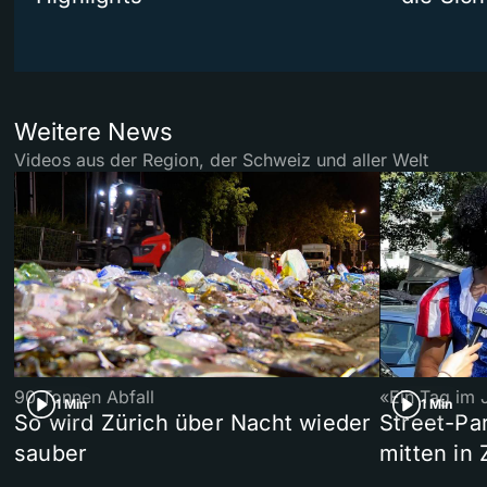
Weitere News
Videos aus der Region, der Schweiz und aller Welt
90 Tonnen Abfall
«Ein Tag im 
1 Min
1 Min
So wird Zürich über Nacht wieder
Street-P
sauber
mitten in 