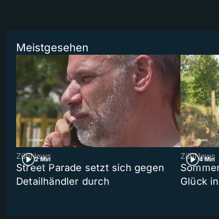
Meistgesehen
ZüriNews
ZüriNews
2 Min
4 Min
Street Parade setzt sich gegen
Sommers
Detailhändler durch
Glück i