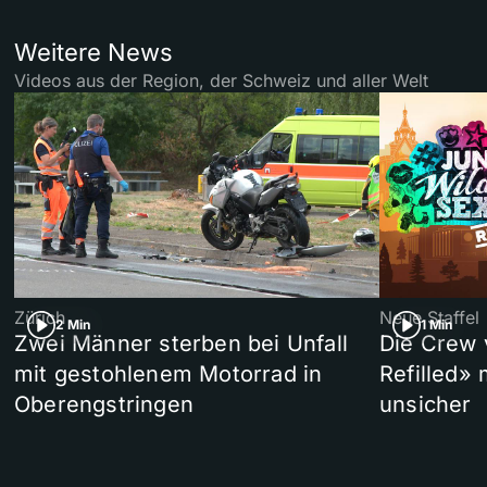
Weitere News
Videos aus der Region, der Schweiz und aller Welt
Zürich
Neue Staffel
2 Min
1 Min
Zwei Männer sterben bei Unfall
Die Crew 
mit gestohlenem Motorrad in
Refilled»
Oberengstringen
unsicher