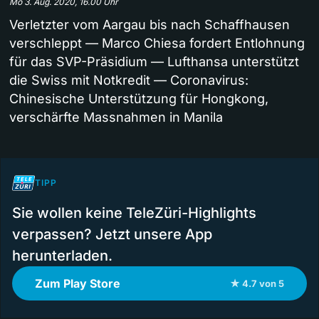
Mo 3. Aug. 2020, 16.00 Uhr
Verletzter vom Aargau bis nach Schaffhausen
verschleppt — Marco Chiesa fordert Entlohnung
für das SVP-Präsidium — Lufthansa unterstützt
die Swiss mit Notkredit — Coronavirus:
Chinesische Unterstützung für Hongkong,
verschärfte Massnahmen in Manila
TIPP
Sie wollen keine TeleZüri-Highlights
verpassen? Jetzt unsere App
herunterladen.
Zum Play Store
★ 4.7 von 5