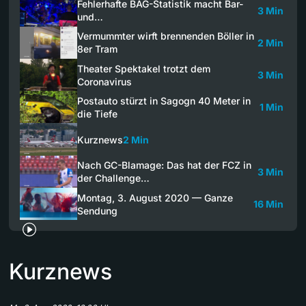
Fehlerhafte BAG-Statistik macht Bar-
3 Min
und…
Vermummter wirft brennenden Böller in
2 Min
8er Tram
Theater Spektakel trotzt dem
3 Min
Coronavirus
Postauto stürzt in Sagogn 40 Meter in
1 Min
die Tiefe
Kurznews
2 Min
Nach GC-Blamage: Das hat der FCZ in
3 Min
der Challenge…
Montag, 3. August 2020 — Ganze
16 Min
Sendung
Kurznews