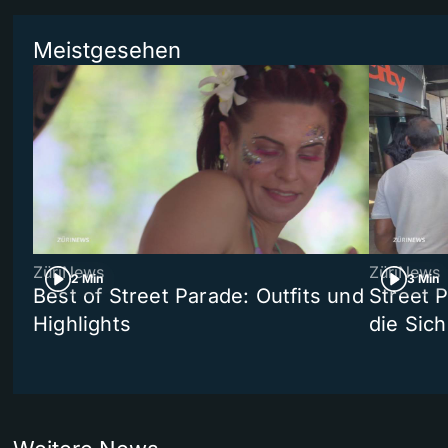
Meistgesehen
ZüriNews
ZüriNews
2 Min
3 Min
Best of Street Parade: Outfits und
Street 
Highlights
die Sich