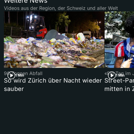
Weitere News
Videos aus der Region, der Schweiz und aller Welt
90 Tonnen Abfall
«Ein Tag im 
1 Min
1 Min
So wird Zürich über Nacht wieder
Street-P
sauber
mitten in 