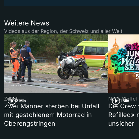
Weitere News
Videos aus der Region, der Schweiz und aller Welt
Zürich
Neue Staffel
2 Min
1 Min
Zwei Männer sterben bei Unfall
Die Crew 
mit gestohlenem Motorrad in
Refilled»
Oberengstringen
unsicher