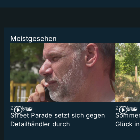
Meistgesehen
ZüriNews
ZüriNews
2 Min
4 Min
Street Parade setzt sich gegen
Sommers
Detailhändler durch
Glück i