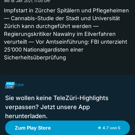
Mo 18. Jan. 2021, 17.00 Uhr
Impfstart in Zürcher Spitälern und Pflegeheimen
— Cannabis-Studie der Stadt und Universität
Zürich kann durchgeführt werden —
Regierungskritiker Nawalny im Eilverfahren
verurteilt — Vor Amtseinführung: FBI unterzieht
25’000 Nationalgardisten einer
Sicherheitsüberprüfung
TIPP
Sie wollen keine TeleZüri-Highlights
verpassen? Jetzt unsere App
herunterladen.
Zum Play Store
★ 4.7 von 5