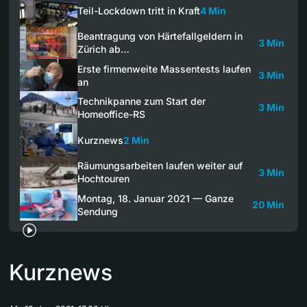
Teil-Lockdown tritt in Kraft
4 Min
Beantragung von Härtefallgeldern in
3 Min
Zürich ab…
Erste firmenweite Massentests laufen
3 Min
an
Technikpanne zum Start der
3 Min
Homeoffice-RS
Kurznews
2 Min
Räumungsarbeiten laufen weiter auf
3 Min
Hochtouren
Montag, 18. Januar 2021 — Ganze
20 Min
Sendung
Kurznews