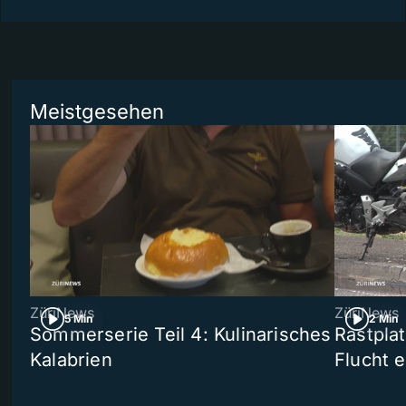
Meistgesehen
ZüriNews
ZüriNews
5 Min
2 Min
Sommerserie Teil 4: Kulinarisches
Rastpla
Kalabrien
Flucht e