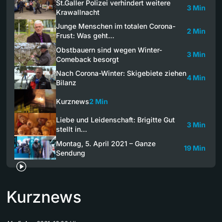
St.Galler Polizei verhindert weitere
3 Min
Krawallnacht
Junge Menschen im totalen Corona-
2 Min
Frust: Was geht…
Obstbauern sind wegen Winter-
3 Min
Comeback besorgt
Nach Corona-Winter: Skigebiete ziehen
4 Min
Bilanz
Kurznews
2 Min
Liebe und Leidenschaft: Brigitte Gut
3 Min
stellt in…
Montag, 5. April 2021 – Ganze
19 Min
Sendung
Kurznews