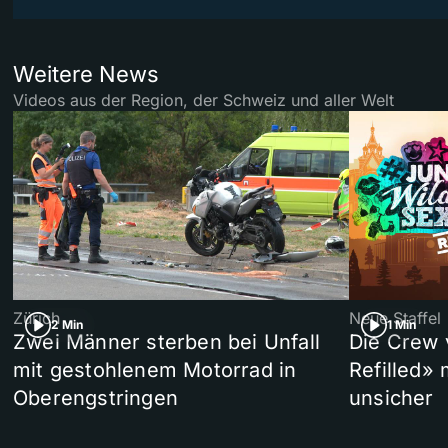
Weitere News
Videos aus der Region, der Schweiz und aller Welt
Zürich
Neue Staffel
2 Min
1 Min
Zwei Männer sterben bei Unfall
Die Crew 
mit gestohlenem Motorrad in
Refilled»
Oberengstringen
unsicher